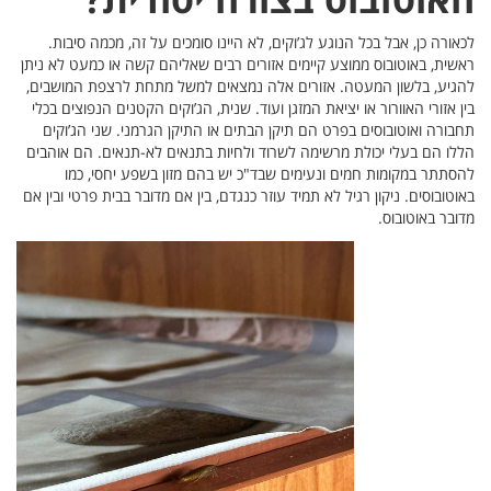
סיבות.
עט לא ניתן
המושבים,
וצים בכלי
ג’וקים
הם אוהבים
כמו
טי ובין אם