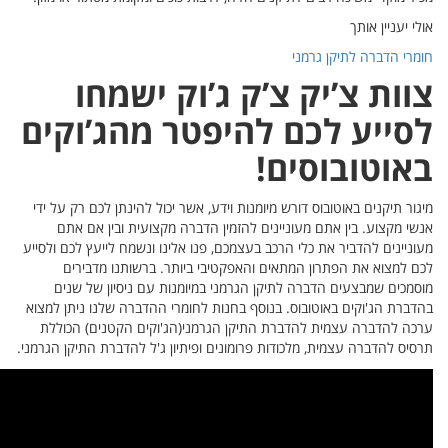
קים
ק על ידי
אתם
כם ולסייע
ים
שנים
תן למצוא
הכוללת
קן הגרמני.