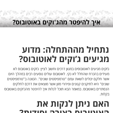
ס?
וס לא
לך היום
רמפיסטים
לקים
ם באוטובוס