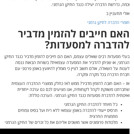
ר
כנגד התיקן
ננסה
ני עם
העצמית
דית
חים
יקן הגרמני