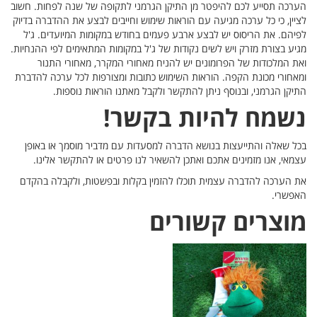
פחות. חשוב
דברה בדיוק
ים. ג'ל
י ההנחיות.
תנור
כה להדברת
ו באופן
לינו.
לה בהקדם