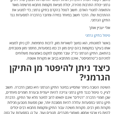
 מאוד
וע את
ות נגד
ן למצוא
ומטבחים.
חים
קן
ברה. חשוב
ם מיוחדים,
קן. הדברת
ן מכילות
יכולים
עדות על כמה