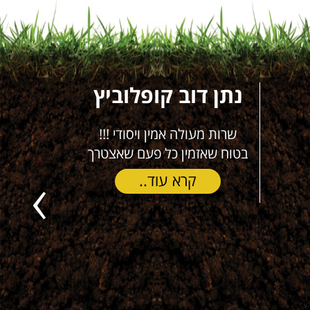
נתן דוב קופלוביץ
דורי
שרות מעולה אמין ויסודי !!!
משתמש מזה 
בטוח שאזמין כל פעם שאצטרך
(חיצוני ופני
תמורה מצוי
קרא עוד..
ישר כ
Previous
קר