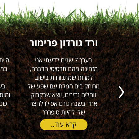
 ים
ורד גורדון פרימור
סבלנו
בערך 7 שנים לדעתי אני
הייתה 
ן של
מזמינה מהם תרסיסי הדברה,
במטבח
(!), במהלך
למרות שמתגוררת בישוב
עם
ירות
מרוחק בים המלח עם שפע של
בשפופ
Next
למעלה
זוחלים נדירים, יוצא שבקבוק
ג'וקים
אחד בשנה גורם אפילו לחצר
שנרכש
שלי להיות סופררר
קרא עוד..