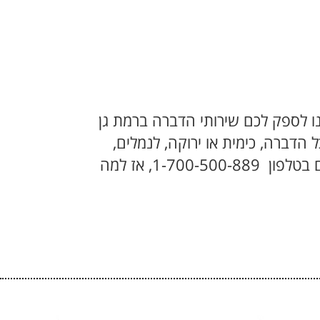
נו לספק לכם שירותי הדברה ברמת גן
 הדברה, כימית או ירוקה, לנמלים,
תיקנים, עכברים או כל מזיק אחר. המקצועיות, הידע, הניסיון והמומחיות, כולם עומדים לשירותכם בטלפון 1-700-500-889, אז למה