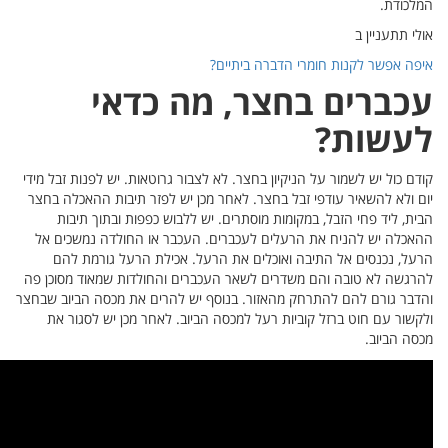
 זבל מידי
כלה בחצר
יבות
כים אל
 להם
מסוכן פה
יוב שבחצר
ור את