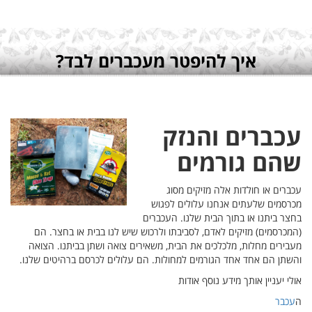
ר. הם
 הצואה
ים שלנו.