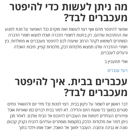
טר
מנת למנוע
רי הדברה
ולדות. בין
האכלה
ר
שאיר פחים
ריות אוכל
אחר מכן
יק קבנוס,
וך