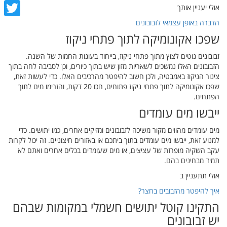
cebook
אולי יעניין אותך
הדברה באופן עצמאי לזבובונים
witter
שפכו אקונומיקה לתוך פתחי ניקוז
זבובונים נוטים לצוץ מתוך פתחי ניקוז, בייחוד בעונות החמות של השנה.
הזבובונים האלו נמשכים לשאריות מזון שיש בתוך כיורים, וכן לסביבה לחה בתוך
צינור הניקוז באמבטיה, ולכן חשוב להיפטר מהרכיבים האלו. כדי לעשות זאת,
שפכו אקונומיקה לתוך פתחי ניקוז פתוחים, חכו 20 דקות, והזרימו מים לתוך
הפתחים.
ייבשו מים עומדים
מים עומדים מהווים מקור משיכה לזבובונים ומזיקים אחרים, כמו יתושים. כדי
למנוע זאת, ייבשו מים עומדים בתוך ביתכם או באזורים חיצוניים. זה יכול לקרות
עקב השקיה מופרזת של עציצים, או מים שעומדים בכלים אחרים ואתם לא
תמיד מבחינים בהם.
אולי תתעניין ב
איך להיפטר מהזבובים בחצר?
התקינו קוטל יתושים חשמלי במקומות שבהם
יש זבובונים