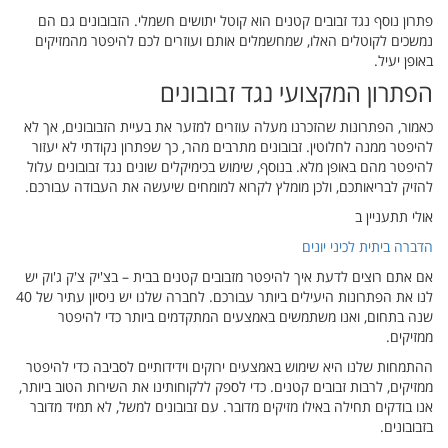
פתרון נוסף נגד זבובים קטנים הוא קוטל יתושים חשמלי. הזבובונים גם הם
נמשכים לקוטלים האלו, שמחשמלים אותם ועוזרים לכם להיפטר מהמזיקים
באופן יעיל.
הפתרון המקצועי נגד זבובונים
כאמור, הפתרונות שהזכרנו מעלה עוזרים למזער את בעיית הזבובונים, אך לא
להיפטר ממנה לחלוטין. זבובונים מתרבים מהר, כך שפתרון נקודתי לא יעזור
להיפטר מהם באופן מלא. בנוסף, שימוש בכימיקלים שונים נגד זבובונים עלול
להזיק לבריאותכם, ולכן מומלץ לקרוא למומחים שיעשה את העבודה עבורכם.
אולי תתעניין ב
הדברה ביתית לכיני יונים
אם אתם רוצים לדעת איך להיפטר מזבובים קטנים בבית – בצ'יק צ'ק ג'וק יש
לנו את הפתרונות היעילים ביותר עבורכם. לחברה שלנו יש ניסיון עתיר של 40
שנה בתחום, ואנו משתמשים באמצעים המתקדמים ביותר כדי להיפטר
ממזיקים.
ההתמחות שלנו היא שימוש באמצעים ירוקים וידידותיים לסביבה כדי להיפטר
ממזיקים, לרבות זבובים קטנים. כדי לספק ללקוחותינו את השירות הטוב ביותר,
אנו בודקים תחילה באילו מזיקים מדובר. עם זבובונים למשל, לא תמיד מדובר
בזבובונים.