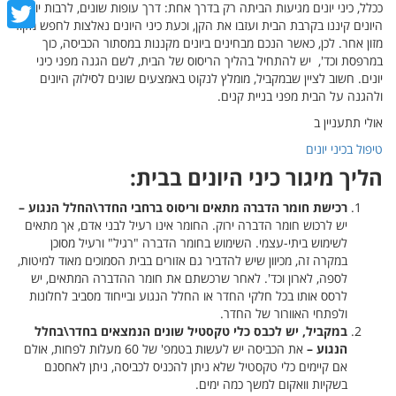
cebook
ככלל, כיני יונים מגיעות הביתה רק בדרך אחת: דרך עופות שונים, לרבות יונים.
היונים קיננו בקרבת הבית ועזבו את הקן, וכעת כיני היונים נאלצות לחפש מקור
witter
מזון אחר. לכן, כאשר הנכם מבחינים ביונים מקננות במסתור הכביסה, כוך
במרפסת וכד', יש להתחיל בהליך הריסוס של הבית, לשם הגנה מפני כיני
יונים. חשוב לציין שבמקביל, מומלץ לנקוט באמצעים שונים לסילוק היונים
ולהגנה על הבית מפני בניית קנים.
אולי תתעניין ב
טיפול בכיני יונים
הליך מיגור כיני היונים בבית:
רכישת חומר הדברה מתאים וריסוס ברחבי החדר\החלל הנגוע –
יש לרכוש חומר הדברה ירוק. החומר אינו רעיל לבני אדם, אך מתאים
לשימוש ביתי-עצמי. השימוש בחומר הדברה "רגיל" ורעיל מסוכן
במקרה זה, מכיוון שיש להדביר גם אזורים בבית הסמוכים מאוד למיטות,
לספה, לארון וכד'. לאחר שרכשתם את חומר ההדברה המתאים, יש
לרסס אותו בכל חלקי החדר או החלל הנגוע ובייחוד מסביב לחלונות
ולפתחי האוורור של החדר.
במקביל, יש לכבס כלי טקסטיל שונים הנמצאים בחדר\בחלל
הנגוע –
את הכביסה יש לעשות בטמפ' של 60 מעלות לפחות, אולם
אם קיימים כלי טקסטיל שלא ניתן להכניס לכביסה, ניתן לאחסנם
בשקיות וואקום למשך כמה ימים.