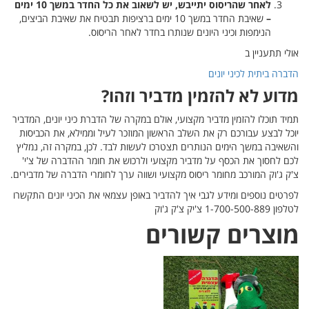
לאחר שהריסוס יתייבש, יש לשאוב את כל החדר במשך 10 ימים
–
שאיבת החדר במשך 10 ימים ברציפות תבטיח את שאיבת הביצים,
הנימפות וכיני היונים שנותרו בחדר לאחר הריסוס.
אולי תתעניין ב
הדברה ביתית לכיני יונים
מדוע לא להזמין מדביר וזהו?
תמיד תוכלו להזמין מדביר מקצועי, אולם במקרה של הדברת כיני יונים, המדביר
יוכל לבצע עבורכם רק את השלב הראשון המוזכר לעיל וממילא, את הכביסות
והשאיבה במשך הימים הנותרים תצטרכו לעשות לבד. לכן, במקרה זה, נמליץ
לכם לחסוך את הכסף על מדביר מקצועי ולרכוש את חומר ההדברה של צ'י'
צ'ק ג'וק המורכב מחומר ריסוס מקצועי ושווה ערך לחומרי הדברה של מדבירים.
לפרטים נוספים ומידע לגבי איך להדביר באופן עצמאי את הכיני יונים התקשרו
לטלפון 1-700-500-889 צ'יק צ'ק ג'וק
מוצרי
ם קשורים