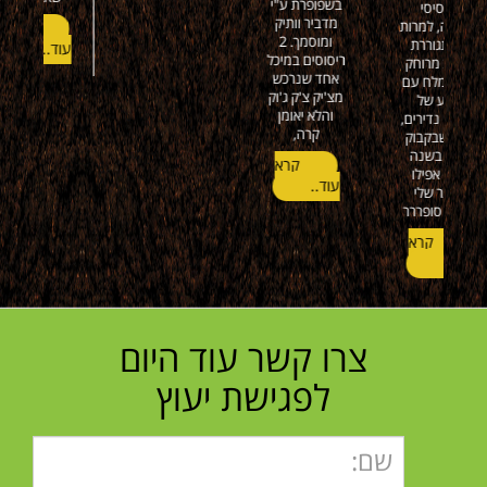
קרא
עוד..
תמורה
רא
עוד..
מצויינת , שרות
נהדר ישר כח
וכל הכבוד
קרא
עוד..