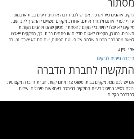
ו במוסך,
קנן שם.
מות
 ייאלצו
 זמן רב.
 מקצועית
לים