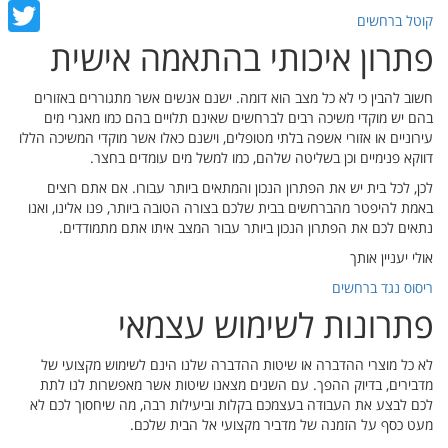
cebook
קוטל ברחשים
פתרון איכותי בהתאמה אישית
witter
חשוב להבין כי לא כל מצב הוא דומה. ישנם אנשים אשר מתגוררים באזורים
בהם יש מוקדי משיכה רבים לברחשים שאינם תלויים בהם כמו מאגרי מים
עירוניים או אזורי אשפה בלתי מטופלים, וישנם כאלו אשר מוקדי המשיכה הללו
דווקא פנימיים וכן בשליטה שלהם, כמו למשל מים עומדים בחצר.
לכן, לכל בית יש את הפתרון הנכון והמתאים ביותר עבורו. אם אתם רוצים
באמת להיפטר מהברחשים בבית שלכם בצורה הטובה ביותר, פנו אלינו, ואנו
נתאים לכם את הפתרון הנכון ביותר עבור המצב איתו אתם מתמודדים.
אולי יעניין אותך
ריסוס נגד ברחשים
פתרונות לשימוש עצמאי
לא כל מוצרי ההדברה או שיטות ההדברה שלנו הינם לשימוש מקצועי של
מדבירים, בדיוק ההפך. עם השנים מצאנו שיטות אשר מאפשרות לנו לתת
לכם לבצע את העבודה בעצמכם בקלות וביעילות רבה, מה שיחסוך לכם לא
מעט כסף על הזמנה של מדביר מקצועי אל הבית שלכם.