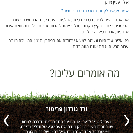
אולי יעניין אותך
איפה אפשר לקנות חומרי הדברה בייתיים?
אם אתם רוצים להיות בטוחים כי תוכלו לפתור את בעיית הברחשים בצורה
המיטבית ביותר, ובקיץ הקרוב תוכלו באמת ליהנות מהבית שלכם ומחוויית אירוח
איכותית, אנחנו כאן בשבילכם.
פנו אלינו עוד היום ונשמח למצוא עבורכם את הפתרון הנכון והמושלם ביותר
עבור הבעיה איתה אתם מתמודדים!
מה אומרים עלינו?
ורד גורדון פרימור
ה
בערך 7 שנים לדעתי אני מזמינה מהם תרסיסי הדברה, למרות
הי
Previous
Next
שמתגוררת בישוב מרוחק בים המלח עם שפע של זוחלים נדירים,
יוצא שבקבוק אחד בשנה גורם אפילו לחצר שלי להיות סופררר