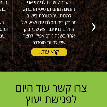
י סבלנו
בערך 7 שנים לדעתי אני
היית
זמן של
מזמינה מהם תרסיסי הדברה,
במט
נים (!), במהלך
למרות שמתגוררת בישוב
 דירות
מרוחק בים המלח עם שפע של
בש
Next
א למעלה
זוחלים נדירים, יוצא שבקבוק
 הג'וקים
אחד בשנה גורם אפילו לחצר
שנר
שלי להיות סופררר
קרא עוד..
צרו קשר עוד היום
לפגישת יעוץ