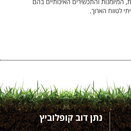
ות, המיומנות והתכשירים האיכותיים בהם
י לטווח הארוך.
נתן דוב קופלוביץ
דו