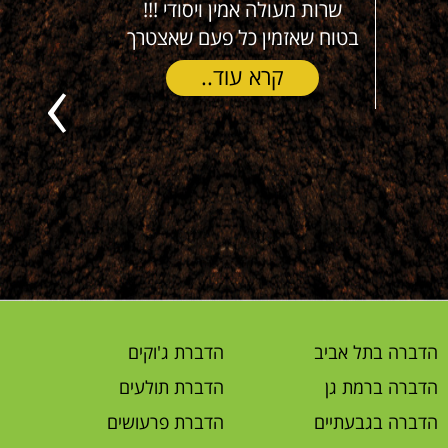
שרות מעולה אמין ויסודי !!!
משתמש מז
בטוח שאזמין כל פעם שאצטרך
(חיצוני ו
תמורה מצ
קרא עוד..
ישר
Previous
הדברה בתל אביב
הדברת ג'וקים
הדברה ברמת גן
הדברת תולעים
הדברה בגבעתיים
הדברת פרעושים