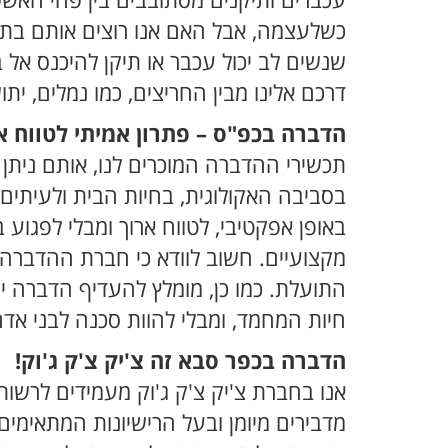
עכברים ותיקנים מסתובבים בין פחי האשפ
כשלעצמה, אבל האם אנו רוצים אותם בתוך
שנשים לב יכול עכבר או תיקן להיכנס אל 
דרכם אלינו מבין החריצים, כמו נמלים, י
הדברה בכפ"ס – פתרון אמיתי לטווח א
תכשירי ההדברה המוכרים לנו, אותם ניתן 
בסביבה האקולוגית, בחיות הבית ולעיתים,
באופן אפקטיבי, לטווח ארוך ומבלי לפגו
מקצועיים. חשוב לוודא כי חברת ההדברה מ
התועלת. כמו כן, מומלץ להעדיף הדברה יר
חיות המחמד, ומבלי להוות סכנה לבני אדם
הדברה בכפר סבא זה צ'יק צ'ק ג'וק!
אנו בחברת צ'יק צ'ק ג'וק מעמידים לרשותכ
מדבירים מיומן ובעל הרישיונות המתאימים