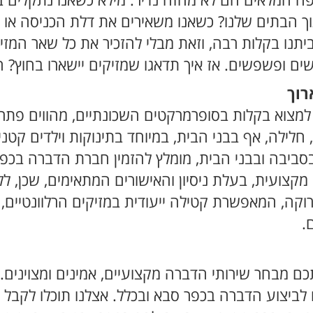
ה המלאים הם לא מחזה נדיר. מילא כשאנו נתקלים ב
 הבתים שלנו? כשאנו משאירים את דלת הכניסה או הח
ביתנו בקלות רבה, וזאת מבלי להזכיר את כל שאר המז
תושים ופשפשים. אז איך תדאגו שמזיקים יישארו בחוץ?
רוך
למצוא בקלות בסופרמרקטים השכונתיים, מהווים פתרון 
 חלילה, אף בבני הבית, במיוחד בתינוקות וילדים קטנ
ע בסביבה ובבני הבית, מומלץ להזמין חברת הדברה בכ
קצועית, בעלת ניסיון והאישורים המתאימים, שכן, לל
וקה, המאפשרת קטילה ייעודית במזיקים הרלוונטיים, מ
.
ם מבחר שירותי הדברה מקצועיים, אמינים ומצוינים. יש
 לביצוע הדברה בכפר סבא ובכלל. אצלנו תוכלו לקבל 