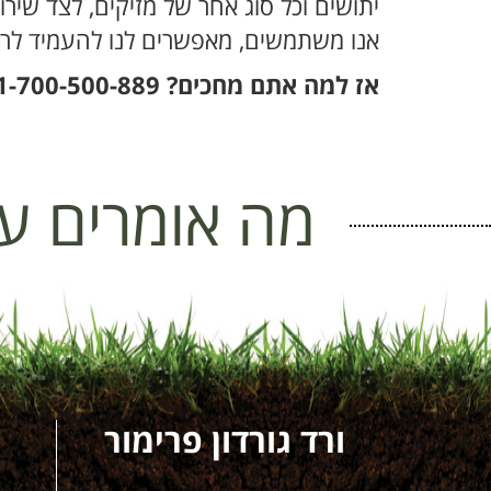
יתושים וכל סוג אחר של מזיקים, לצד שירו
אנו משתמשים, מאפשרים לנו להעמיד לרשו
אז למה אתם מחכים? 1-700-500-889 צי'ק צ'ק ג'וק – צ'יק צ'ק והמזיקים בחוץ!
מה אומרים על
ת ים
ורד גורדון פרימור