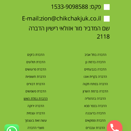
פקס: 1533-9098588
E-mail:
zion@chikchakjuk.co.il
שם המדביר מור אזולאי רישיון הדברה
2118
הדברה בתל אביב
הדברת ג'וקים
הדברה ברמת גן
הדברת תולעים
הדברה בגבעתיים
הדברת פרעושים
הדברה בקרית אונו
הדברת חשופיות
הדברה בפתח תקוה
הדברת דבורים
הדברה ברמת השרון
הדברת פשפשים
הדברה בהרצליה
הדברת נמלת האש
הדברה בכפר סבא
הדברה ירוקה
הדברה ברעננה
הדברה עצמית
הדברת פסוקאים
עשה זאת בעצמך
הדברת עכברים
מוצרי הדברה