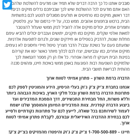
cebook
סובבים אותנו כל כך הרבה דברים שלא תמיד אנו מודעים להשלכות שלהם.
האם אתם מודעים לכל ההשלכות שיש לכך שבביתכם גדלים מזיקים רבים?
witter
דבר ראשון, מזיקים כמו טרמיטים או תולעים מסוגלים לפגוע לכם בתשתיות
הבית, ברכוש ובחפצים אהובים. ממש ככה, על ידי כרסום של עץ, פלסטיק
וחומרים אחרים, יכולים מזיקים אלה להוביל לנזק ממשי שעלול להצטבר
למאות ואלפי שקלים. מזיקים כמו תיקנים, יתושים ועכברים יכולים להביא עימם
מחלות שונות, להדביק בטפילים או חיידקים שונים, ולגרום לתופעות אלרגיות.
שמעתם פעם על נשיכת עכבר? הדבר מצריך טיפול מיידי וחיסונים לא נעימים.
מזיקים אחרים, כמו עכבישים, יצרו לכם לכלוך מיותר כאשר יטוו את קוריהם
בפינות הבית ויעניקו לו מראה אפרורי. כל אלו הן רק מספר דוגמאות לכך
שלמזיקים השפעות רבות הפוגעות באופן ממשי באיכות חיינו, ומהווים סכנה
מהותית לבריאות תושבי הבית.
הדברה ברמת השרון – פתרון אמיתי לטווח ארוך
אנחנו בחברת צ'יק צ'ק ג'וק בעלי הניסיון, הידע והמוניטין לספק לכם
פתרונות הדברה ברמת השרון ובכל חלקי הארץ, באיכות הגבוהה ביותר
וללא פשרות, החל מבחירת התכשירים, דרך הסמכת המדבירים ועד
ביצוע הדברה קפדנית. צוות המדבירים המיומן והמוסמך שלנו ישמח
לעמוד לשירותכם בכל שאלה, לייעץ לכם על פתרונות נקודתיים ולסייע
לכם בבחירת ההדברה האידיאלית עבורכם, לקבלת פתרון אמיתי לטווח
ארוך.
חייגו – 1-700-500-889 צ'יק צ'ק ג'וק והיפטרו מהמזיקים בצ'יק צ'ק!