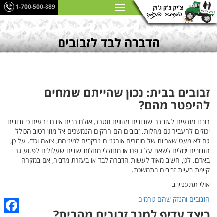
1-700-500-889
הדברה לבד לזבובים
זבובים בבית: נכון שהייתם שמחים
להיפטר מהם?
רובנו מודעים לעובדה שזבובים מהווים מטרד, אולם רבים אינם יודעים כי זבובים
יכולים להעביר גם מחלות. זבובים הם חרקים הנמשכים אל מזון רטוב הכולל
גם לא מעט שאריות של חומרים אורגניים נרקבים למיניהם, צואה וכד'. על כן,
הזבובים יכולים לשאת על גופם או מחוללי מחלות שונים שעלולים לפגוע גם
באדם. לכן, חשוב מאוד לעשות הדברה לבד או בעזרת מדביר, אם במקרה
קיימת בעיית זבובים מתמשכת.
אולי תתעניין ב
הזבובים והנזק שהם גורמים
כיצד עדיף למגר זבובים מהבית?