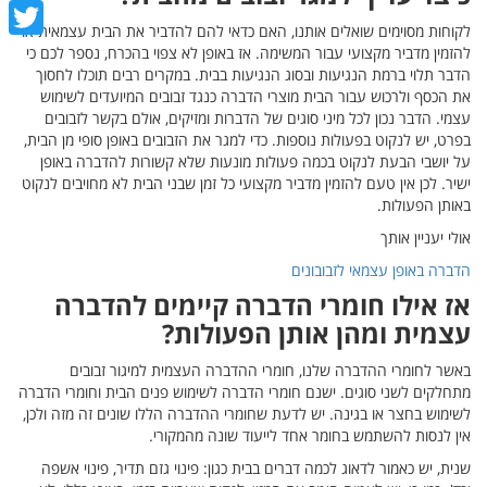
cebook
לקוחות מסוימים שואלים אותנו, האם כדאי להם להדביר את הבית עצמאית או
witter
להזמין מדביר מקצועי עבור המשימה. אז באופן לא צפוי בהכרח, נספר לכם כי
הדבר תלוי ברמת הנגיעות ובסוג הנגיעות בבית. במקרים רבים תוכלו לחסוך
את הכסף ולרכוש עבור הבית מוצרי הדברה כנגד זבובים המיועדים לשימוש
עצמי. הדבר נכון לכל מיני סוגים של הדברות ומזיקים, אולם בקשר לזבובים
בפרט, יש לנקוט בפעולות נוספות. כדי למגר את הזבובים באופן סופי מן הבית,
על יושבי הבעת לנקוט בכמה פעולות מונעות שלא קשורות להדברה באופן
ישיר. לכן אין טעם להזמין מדביר מקצועי כל זמן שבני הבית לא מחויבים לנקוט
באותן הפעולות.
אולי יעניין אותך
הדברה באופן עצמאי לזבובונים
אז אילו חומרי הדברה קיימים להדברה
עצמית ומהן אותן הפעולות?
באשר לחומרי ההדברה שלנו, חומרי ההדברה העצמית למיגור זבובים
מתחלקים לשני סוגים. ישנם חומרי הדברה לשימוש פנים הבית וחומרי הדברה
לשימוש בחצר או בגינה. יש לדעת שחומרי ההדברה הללו שונים זה מזה ולכן,
אין לנסות להשתמש בחומר אחד לייעוד שונה מהמקורי.
שנית, יש כאמור לדאוג לכמה דברים בבית כגון: פינוי גזם תדיר, פינוי אשפה