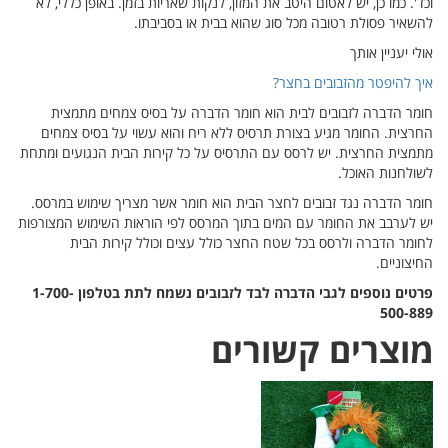
וכד'. כמו כן, יש לאטום היטב את המזון, לנקות שאריות בזמן. באופן כללי, לא
להשאיר פסולת רטובה מכל סוג שהוא בבית או בסביבתו.
אולי יעניין אותך
איך להיפטר מהזבובים בחצר?
חומר הדברה לזבובים לבית הוא חומר הדברה על בסיס צמחים מתמצית
החרצית. החומר מגיע בצורת תרסיס ללא ריח והוא עשוי על בסיס צמחים
מתמצית החרצית. יש לרסס עם התרסיס על כל קירות הבית הנגועים ומתחת
לשולחנות האוכל.
חומר הדברה נגד זבובים לחצר הבית הוא חומר אשר מצריך שימוש במרסס.
יש לערבב את החומר עם המים בתוך המרסס לפי הוראות השימוש המצורפות
לחומר הדברה ולרסס בכל שטח החצר כולל עצים וכולל קירות הבית
החיצוניים.
פרטים נוספים לגבי הדברה לבד לזבובים נשמח לתת בטלפון 1-700-
500-889
מוצרים קשורים