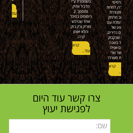
קרא
עוד..
תמורה
רא
עוד..
מצויינת , שרות
נהדר ישר כח
וכל הכבוד
קרא
עוד..