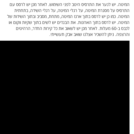
לרסס עם
תחתית
השידות של
ווקום או
היטים