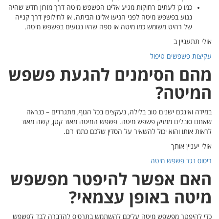
ן חדש שהיה
רך קנייה
יטה.
שפש
נראה
 מאוד
שפש
ד לפשפש