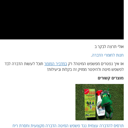
הדברה לבד
ת ריח