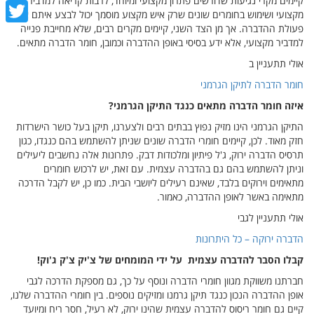
קיימים מקרי נגיעות שדורשים פתרון מקצועי ומיוחד, לרבות קריאה למדביר
cebook
מקצועי ושימוש בחומרים שונים שרק איש מקצוע מוסמך יכול לבצע איתם את
פעולת ההדברה. אך מן הצד השני, קיימים מקרים רבים, שלא מחייבת פנייה
witter
למדביר מקצועי, אלא ידע בסיסי באופן ההדברה וכמובן, חומר הדברה מתאים.
אולי תתעניין ב
חומר הדברה לתיקן הגרמני
איזה חומר הדברה מתאים כנגד התיקן הגרמני?
התיקן הגרמני הינו מזיק נפוץ בבתים רבים ולצערנו, תיקן בעל כושר הישרדות
חזק מאוד. לכן, קיימים חומרי הדברה שונים שניתן להשתמש בהם כנגדו, כגון
תרסיס הדברה ירוק, ג'ל פיתיון ומלכודות דבק. פתרונות אלה נחשבים ליעילים
וניתן להשתמש בהם גם בהדברה עצמית. עם זאת, יש לרכוש חומרים
מתאימים וירוקים בלבד, שאינם רעילים ליושבי הבית. כמו כן, יש לקבל הדרכה
מתאימה באשר לאופן ההדברה, כאמור.
אולי תתעניין לגבי
הדברה ירוקה – כל היתרונות
קבלו הסבר להדברה עצמית על ידי המומחים של צ'יק צ'ק ג'וק!
חברתנו משווקת מגוון חומרי הדברה ונוסף על כך, גם מספקת הדרכה לגבי
אופן ההדברה הנכון כנגד תיקן גרמנו ומזיקים נוספים. בין חומרי ההדברה שלנו,
קיים גם חומר ריסוס להדברה עצמית שהינו ירוק, לא רעיל, חסר ריח ומיועד