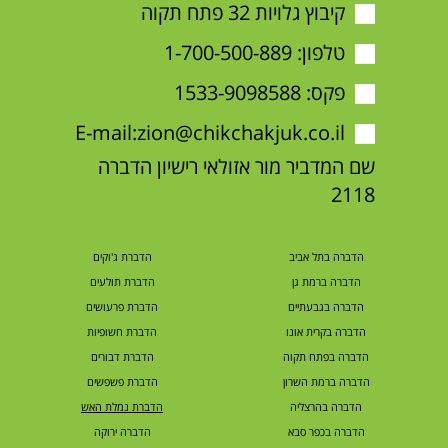
קיבוץ גלויות 32 פתח תקוה
טלפון:
1-700-500-889
פקס: 1533-9098588
E-mail:
zion@chikchakjuk.co.il
שם המדביר מור אזולאי רישיון הדברה
2118
הדברה בתל אביב
הדברת ג'וקים
הדברה ברמת גן
הדברת תולעים
הדברה בגבעתיים
הדברת פרעושים
הדברה בקרית אונו
הדברת חשופיות
הדברה בפתח תקוה
הדברת דבורים
הדברה ברמת השרון
הדברת פשפשים
הדברה בהרצליה
הדברת נמלת האש
הדברה בכפר סבא
הדברה ירוקה