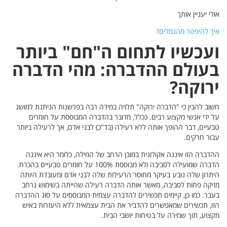
אולי יעניין אותך
איך להיפטר מהנמלים?
ועכשיו לתחום ה"חם" ביותר
בעולם ההדברה: מהי הדברה
ירוקה?
חשוב להבין כי "הדברה ירוקה" תלויה במידה רבה בפרשנות הניתנת למושג
על ידי אנשי מקצוע רבים. ככלל, מדובר בהדברה המבוססת על חומרים
טבעיים, דבר ההופך אותה ללא רעילה (בד"כ) לבני אדם, אך לרעילה ביותר
עבור חרקים.
ההדברה הזו איננה אקולוגית במובן הרחב של המילה, כלומר היא איננה
הדברה שמועילה לסביבה ולא מבוססת 100% על חומרים טבעיים בהכרח.
היתרון שלה נובע בעיקר מחוסר הרעילות שלה לבני אדם ומעובדת היותה
מזיקה פחות לסביבה, מאשר אותה הדברה רעילה שהייתה בשימוש נרחב
בעבר. כמו כן, קיימים תכשירים להדברה עצמית המבוססים על סוג ההדברה
הזו, תכשירים שמאפשרים להדביר את הבית עצמאית ללא היעזרות באיש
מקצוע, תוך שמירה על בטיחות יושבי הבית.