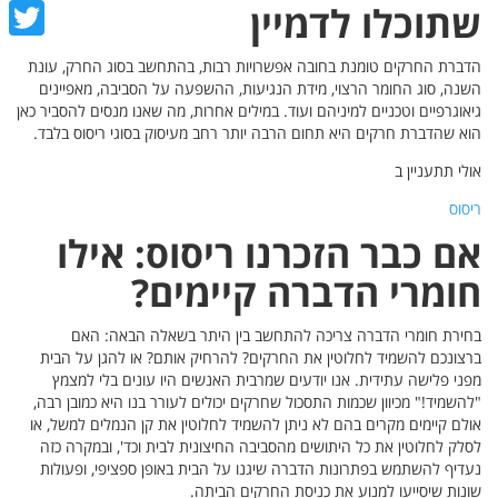
cebook
שתוכלו לדמיין
witter
הדברת החרקים טומנת בחובה אפשרויות רבות, בהתחשב בסוג החרק, עונת
השנה, סוג החומר הרצוי, מידת הנגיעות, ההשפעה על הסביבה, מאפיינים
גיאוגרפיים וטכניים למיניהם ועוד. במילים אחרות, מה שאנו מנסים להסביר כאן
הוא שהדברת חרקים היא תחום הרבה יותר רחב מעיסוק בסוגי ריסוס בלבד.
אולי תתעניין ב
ריסוס
אם כבר הזכרנו ריסוס: אילו
חומרי הדברה קיימים?
בחירת חומרי הדברה צריכה להתחשב בין היתר בשאלה הבאה: האם
ברצונכם להשמיד לחלוטין את החרקים? להרחיק אותם? או להגן על הבית
מפני פלישה עתידית. אנו יודעים שמרבית האנשים היו עונים בלי למצמץ
"להשמיד!" מכיוון שכמות התסכול שחרקים יכולים לעורר בנו היא כמובן רבה,
אולם קיימים מקרים בהם לא ניתן להשמיד לחלוטין את קן הנמלים למשל, או
לסלק לחלוטין את כל היתושים מהסביבה החיצונית לבית וכד', ובמקרה כזה
נעדיף להשתמש בפתרונות הדברה שיגנו על הבית באופן ספציפי, ופעולות
שונות שיסייעו למנוע את כניסת החרקים הביתה.