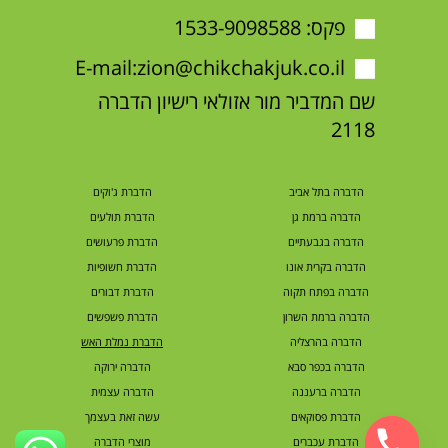
פקס: 1533-9098588
E-mail:
zion@chikchakjuk.co.il
שם המדביר מור אזולאי רישיון הדברה
2118
הדברה בתל אביב
הדברת ג'וקים
הדברה ברמת גן
הדברת תולעים
הדברה בגבעתיים
הדברת פרעושים
הדברה בקרית אונו
הדברת חשופיות
הדברה בפתח תקוה
הדברת דבורים
הדברה ברמת השרון
הדברת פשפשים
הדברה בהרצליה
הדברת נמלת האש
הדברה בכפר סבא
הדברה ירוקה
הדברה ברעננה
הדברה עצמית
הדברת פסוקאים
עשה זאת בעצמך
הדברת עכברים
מוצרי הדברה