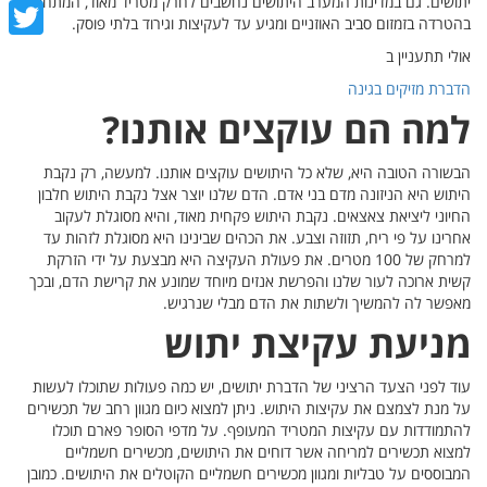
יתושים. גם במדינות המערב היתושים נחשבים לחרק מטריד מאוד, המתחיל
cebook
בהטרדה בזמזום סביב האוזניים ומגיע עד לעקיצות וגירוד בלתי פוסק.
witter
אולי תתעניין ב
הדברת מזיקים בגינה
למה הם עוקצים אותנו?
הבשורה הטובה היא, שלא כל היתושים עוקצים אותנו. למעשה, רק נקבת
היתוש היא הניזונה מדם בני אדם. הדם שלנו יוצר אצל נקבת היתוש חלבון
החיוני ליציאת צאצאים. נקבת היתוש פקחית מאוד, והיא מסוגלת לעקוב
אחרינו על פי ריח, תזוזה וצבע. את הכהים שבינינו היא מסוגלת לזהות עד
למרחק של 100 מטרים. את פעולת העקיצה היא מבצעת על ידי הזרקת
קשית ארוכה לעור שלנו והפרשת אנזים מיוחד שמונע את קרישת הדם, ובכך
מאפשר לה להמשיך ולשתות את הדם מבלי שנרגיש.
מניעת עקיצת יתוש
עוד לפני הצעד הרציני של הדברת יתושים, יש כמה פעולות שתוכלו לעשות
על מנת לצמצם את עקיצות היתוש. ניתן למצוא כיום מגוון רחב של תכשירים
להתמודדות עם עקיצות המטריד המעופף. על מדפי הסופר פארם תוכלו
למצוא תכשירים למריחה אשר דוחים את היתושים, מכשירים חשמליים
המבוססים על טבליות ומגוון מכשירים חשמליים הקוטלים את היתושים. כמובן