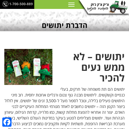
1-700-500-889
הדברת יתושים
יתושים – לא
ממש נעים
להכיר
יתושים הם תת משפחה של חרקים, בעלי
כנפיים וקשקשים. ליתושים מבנה גוף צנום ורגליים ארוכות יחסית. רוב מיני
היתושים פעילים בלילה, ונוכל לספור מעל ל-3,500 זנים של יתושים. אין לזלזל
ביצור הקטן הזה – יתושים נחשבים לאחד מגורמי המחלות העיקריים לבני
האדם. יצור זה אחראי להפצת מחלות קשות, כמו מלריה, קדחת הנילוס, עיוורון
הנהרות ועוד. יתושים מצליחים לפגוע בעיקר במדינות העולם השלישי, בעלות
מערכת הבריאות הרופפת, תשתיות לקויות ותקציבים נמוכים לביצוע הדברת