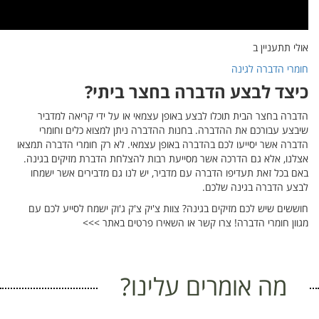
דביר
ומרי
רה תמצאו
 בגינה.
 ישמחו
לכם עם