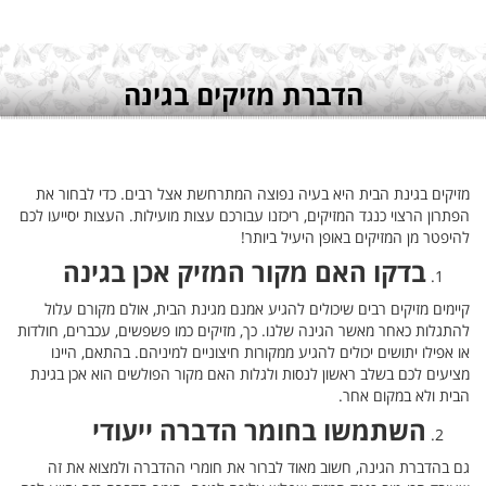
בחור את
יסייעו לכם
ה
ם עלול
ים, חולדות
היינו
כן בגינת
את זה