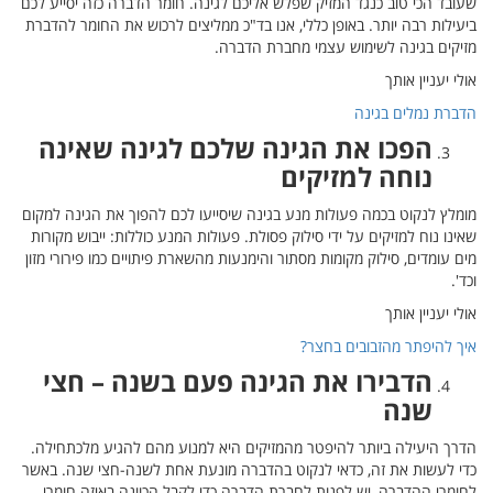
 יסייע לכם
מר להדברת
ינה
ינה למקום
וש מקורות
רורי מזון
חצי
לכתחילה.
שנה. באשר
 חומרי