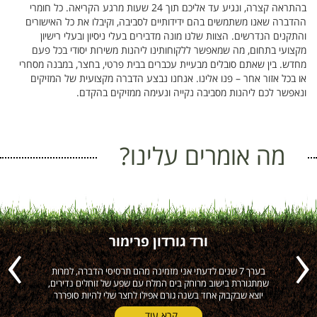
בהתראה קצרה, ונגיע עד אליכם תוך 24 שעות מרגע הקריאה. כל חומרי
ההדברה שאנו משתמשים בהם ידידותיים לסביבה, וקיבלו את כל האישורים
והתקנים הנדרשים. הצוות שלנו מונה מדבירים בעלי ניסיון ובעלי רישיון
מקצועי בתחום, מה שמאפשר ללקוחותינו ליהנות משירות יסודי בכל פעם
מחדש. בין שאתם סובלים מבעיית עכברים בבית פרטי, בחצר, במבנה מסחרי
או בכל אזור אחר – פנו אלינו. אנחנו נבצע הדברה מקצועית של המזיקים
ונאפשר לכם ליהנות מסביבה נקייה ונעימה ממזיקים בהקדם.
מה אומרים עלינו?
ורד גורדון פרימור
ה
בערך 7 שנים לדעתי אני מזמינה מהם תרסיסי הדברה, למרות
הי
Previous
Next
שמתגוררת בישוב מרוחק בים המלח עם שפע של זוחלים נדירים,
יוצא שבקבוק אחד בשנה גורם אפילו לחצר שלי להיות סופררר
קרא עוד..