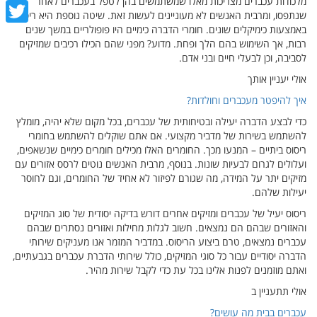
מלכודות עכברים מצריכות מאלו שמשתמשים בהן לטפל בעכברים לאחר
cebook
שנתפסו, ומרבית האנשים לא מעוניינים לעשות זאת. שיטה נוספת היא ריסוס
באמצעות כימיקלים שונים. חומרי הדברה כימיים היו פופולריים במשך שנים
witter
רבות, אך השימוש בהם הלך ופחת. מדוע? מפני שהם הכילו רכיבים שמזיקים
לסביבה, וכן לבעלי חיים ובני אדם.
אולי יעניין אותך
איך להיפטר מעכברים וחולדות?
כדי לבצע הדברה יעילה ובטיחותית של עכברים, בכל מקום שלא יהיה, מומלץ
להשתמש בשירות של מדביר מקצועי. אם אתם שוקלים להשתמש בחומרי
ריסוס ביתיים – המנעו מכך. החומרים האלו מכילים חומרים כימיים שנשאפים,
ועלולים לגרום לבעיות שונות. בנוסף, מרבית האנשים נוטים לרסס אזורים עם
מזיקים יתר על המידה, מה שגורם לפיזור לא אחיד של החומרים, וגם לחוסר
יעילות שלהם.
ריסוס יעיל של עכברים ומזיקים אחרים דורש בדיקה יסודית של סוג המזיקים
והאזורים שבהם הם נמצאים. חשוב לגלות מחילות ואזורים נסתרים שבהם
עכברים נמצאים, טרם ביצוע הריסוס. במדביר המזמר אנו מעניקים שירותי
הדברה יסודיים עבור כל סוגי המזיקים, כולל שירותי הדברת עכברים בגבעתיים,
ואתם מוזמנים לפנות אלינו בכל עת כדי לקבל שירות מהיר.
אולי תתעניין ב
עכברים בבית מה עושים?