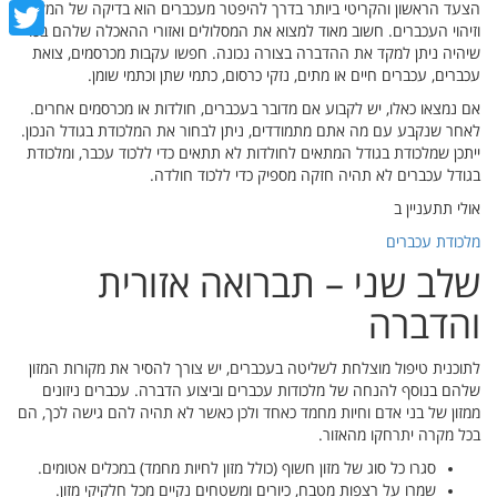
cebook
הצעד הראשון והקריטי ביותר בדרך להיפטר מעכברים הוא בדיקה של המקום
וזיהוי העכברים. חשוב מאוד למצוא את המסלולים ואזורי ההאכלה שלהם בכדי
witter
שיהיה ניתן למקד את ההדברה בצורה נכונה. חפשו עקבות מכרסמים, צואת
עכברים, עכברים חיים או מתים, נזקי כרסום, כתמי שתן וכתמי שומן.
אם נמצאו כאלו, יש לקבוע אם מדובר בעכברים, חולדות או מכרסמים אחרים.
לאחר שנקבע עם מה אתם מתמודדים, ניתן לבחור את המלכודת בגודל הנכון.
ייתכן שמלכודת בגודל המתאים לחולדות לא תתאים כדי ללכוד עכבר, ומלכודת
בגודל עכברים לא תהיה חזקה מספיק כדי ללכוד חולדה.
אולי תתעניין ב
מלכודת עכברים
שלב שני – תברואה אזורית
והדברה
לתוכנית טיפול מוצלחת לשליטה בעכברים, יש צורך להסיר את מקורות המזון
שלהם בנוסף להנחה של מלכודות עכברים וביצוע הדברה. עכברים ניזונים
ממזון של בני אדם וחיות מחמד כאחד ולכן כאשר לא תהיה להם גישה לכך, הם
בכל מקרה יתרחקו מהאזור.
סגרו כל סוג של מזון חשוף (כולל מזון לחיות מחמד) במכלים אטומים.
שמרו על רצפות מטבח, כיורים ומשטחים נקיים מכל חלקיקי מזון.