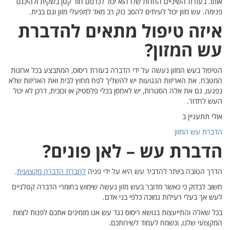
 ולהיכנס
בית.
רת
כל ארונות
אריזות שלא
ן לא יכול
קצועית
.
ה קטלניים
נות לצוות