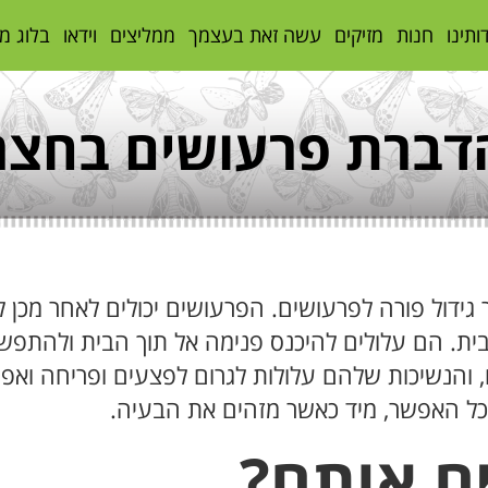
ותינו
חנות
מזיקים
עשה זאת בעצמך
ממליצים
וידאו
בלוג מ
דברת פרעושים בחצר
גידול פורה לפרעושים. הפרעושים יכולים לאחר מכן ל
ת. הם עלולים להיכנס פנימה אל תוך הבית ולהתפשט
ם להטיל עד 50 ביצים ביום, והנשיכות שלהם עלולות לגרום לפצעים ו
ככל האפשר, מיד כאשר מזהים את הבעיה.
ם אותם?