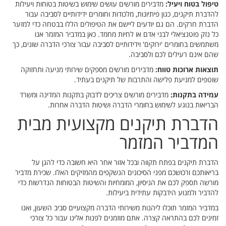
טיפול בטוח ויעיל:
מדבירים מורשים עושים שימוש בשיטות בטוחות ויעילות
להדברת תיקנים, כגון פיתיונות, מלכודות וחומרים ידידותיים לסביבה עבור
הדברת חרקים. הם גם יודעים ליישם את הטיפולים הללו בבטחה כדי למזער
כל נזק פוטנציאלי לבני אדם או לחיות מחמד. כאן במדביר המזמר אנו
משתמשים בחומרים 'ירוקים' וידידותיים לסביבה עבור צורכי הדברה שונים, כך
שהם אינם רעילים לכם ולסביבה.
תוצאות ארוכות טווח:
מדבירים מורשים מספקים שירותי מניעה ותחזוקה
שוטפים למניעת פלישה והתרבות של תיקנים בעתיד.
עמידה בתקנות:
מדבירים מורשים צריכים לדבוק בתקנות המדינה ומשרד
הבריאות בנוגע לשימוש בחומרי הדברה ושיטות הדברה אחרות.
הדברת תיקנים מקצועית מבית
המדביר המזמר
הדברת תיקנים בפתח תקווה ובכל אזור אחר היא חשובה כדי להגן על
בריאותכם ורכושכם מפני הסיכונים הנשקפים מהמזיקים האלו. שכירת מדביר
מורשה תספק לכם את הניסיון, המומחיות והשיטות הבטוחות הנדרשות כדי
להדביר ולמנוע הידבקות עתידית ביעילות.
במדביר המזמר תוכלו ליהנות משירותי הדברה מקצועיים סביב השעון, ואנו
זמינים לכם בהתראה קצרה. אתם מוזמנים לפנות אלינו עבור כל צורכי