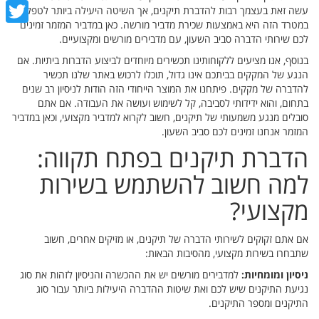
cebook
עשה זאת בעצמך רבות להדברת תיקנים, אך השיטה היעילה ביותר לטפל
במטרד הזה היא באמצעות שכירת מדביר מורשה. כאן במדביר המזמר זמינים
witter
לכם שירותי הדברה סביב השעון, עם מדבירים מורשים ומקצועיים.
בנוסף, אנו מציעים ללקוחותינו תכשירים מיוחדים לביצוע הדברות ביתיות. אם
הנגע של המקקים בביתכם אינו גדול, תוכלו לרכוש באתר שלנו תכשיר
להדברה של מקקים. פיתחנו את המוצר הייחודי הזה הודות לניסיון רב שנים
בתחום, והוא ידידותי לסביבה, קל לשימוש ועושה את העבודה. אם אתם
סובלים מנגע משמעותי של תיקנים, חשוב לקרוא למדביר מקצועי, וכאן במדביר
המזמר אנחנו זמינים לכם סביב השעון.
הדברת תיקנים בפתח תקווה:
למה חשוב להשתמש בשירות
מקצועי?
אם אתם זקוקים לשירותי הדברה של תיקנים, או מזיקים אחרים, חשוב
שתבחרו בשירות מקצועי, מהסיבות הבאות:
ניסיון ומומחיות:
למדבירים מורשים יש את ההכשרה והניסיון לזהות את סוג
נגיעת התיקנים שיש לכם ואת שיטות ההדברה היעילות ביותר עבור סוג
התיקנים ומספר התיקנים.