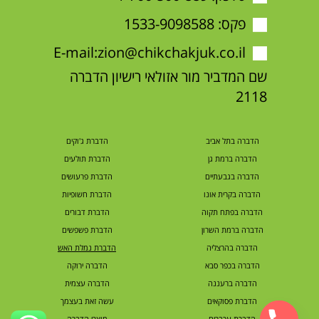
פקס: 1533-9098588
E-mail:
zion@chikchakjuk.co.il
שם המדביר מור אזולאי רישיון הדברה
2118
הדברה בתל אביב
הדברת ג'וקים
הדברה ברמת גן
הדברת תולעים
הדברה בגבעתיים
הדברת פרעושים
הדברה בקרית אונו
הדברת חשופיות
הדברה בפתח תקוה
הדברת דבורים
הדברה ברמת השרון
הדברת פשפשים
הדברה בהרצליה
הדברת נמלת האש
הדברה בכפר סבא
הדברה ירוקה
הדברה ברעננה
הדברה עצמית
הדברת פסוקאים
עשה זאת בעצמך