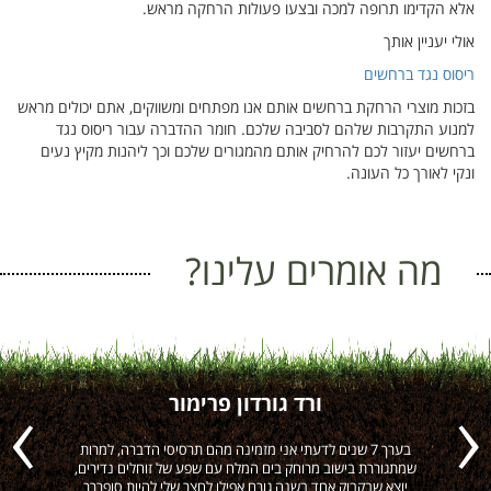
אלא הקדימו תרופה למכה ובצעו פעולות הרחקה מראש.
אולי יעניין אותך
ריסוס נגד ברחשים
בזכות מוצרי הרחקת ברחשים אותם אנו מפתחים ומשווקים, אתם יכולים מראש
למנוע התקרבות שלהם לסביבה שלכם. חומר ההדברה עבור ריסוס נגד
ברחשים יעזור לכם להרחיק אותם מהמגורים שלכם וכך ליהנות מקיץ נעים
ונקי לאורך כל העונה.
מה אומרים עלינו?
ורד גורדון פרימור
ה
בערך 7 שנים לדעתי אני מזמינה מהם תרסיסי הדברה, למרות
הי
Previous
Next
שמתגוררת בישוב מרוחק בים המלח עם שפע של זוחלים נדירים,
יוצא שבקבוק אחד בשנה גורם אפילו לחצר שלי להיות סופררר