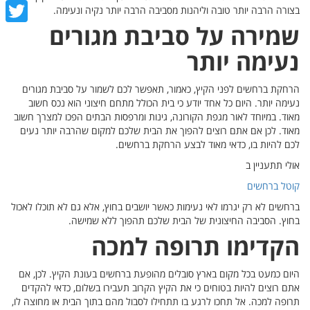
cebook
בצורה הרבה יותר טובה וליהנות מסביבה הרבה יותר נקיה ונעימה.
שמירה על סביבת מגורים
witter
נעימה יותר
הרחקת ברחשים לפני הקיץ, כאמור, תאפשר לכם לשמור על סביבת מגורים
נעימה יותר. היום כל אחד יודע כי בית הכולל מתחם חיצוני הוא נכס חשוב
מאוד. במיוחד לאור מגפת הקורונה, גינות ומרפסות הבתים הפכו למצרך חשוב
מאוד. לכן אם אתם רוצים להפוך את הבית שלכם למקום שהרבה יותר נעים
לכם להיות בו, כדאי מאוד לבצע הרחקת ברחשים.
אולי תתעניין ב
קוטל ברחשים
ברחשים לא רק יגרמו לאי נעימות כאשר יושבים בחוץ, אלא גם לא תוכלו לאכול
בחוץ. הסביבה החיצונית של הבית שלכם תהפוך ללא שמישה.
הקדימו תרופה למכה
היום כמעט בכל מקום בארץ סובלים מהופעת ברחשים בעונת הקיץ. לכן, אם
אתם רוצים להיות בטוחים כי את הקיץ הקרוב תעבירו בשלום, כדאי להקדים
תרופה למכה. אל תחכו לרגע בו תתחילו לסבול מהם בתוך הבית או מחוצה לו,