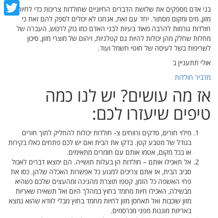
cebook
בני אדם מספקים את שלושת הדברים החיוניים שחולדות צריכות כדי לחיות:
מזון, מים ומקום מסתור. יחד עם זאת, אנחנו לא יכולים לספק להם זאת כי
witter
חולדות גורמות להרבה מאוד בעיות לבני האדם כמו נזק לרכוש, העברה של
מחלות שחלק מהן יכולות להיות גם קטלניות, זיהום של מוצרי מזון, סיכון
לשריפות בשל לעיסה של חוטי חשמל ועוד.
אולי תתעניין ב
מדביר חולדות
אז מה עושים? יש לנו כמה
טיפים שיעזרו לכם:
מילוי חורים, סדקים ורווחים צ- חולדות יכולות להחליק לתוך חורים
בגודל של מטבע קטן. בדקו את הבית ואם יש לכם פתחים כאלו בקירות
או בכל מקום, אטמו אותם עם חומרים מתאימים.
אל תאכילו אותם – חולדות הן בעלות תושייה. הם ימצאו דברים לאכול
סביב הבית, אז אתם צריכים למנוע כל אפשרות האכלה שלהן. כסו את
פחי האשפה כל הזמן, קטפו תוצרת מהגינה ומהעצים שלכם כשהיא
מבשילה, האכילו חיות מחמד בחוץ במהלך היום ואל תשאירו שאריות
מזון שוכבות ואל תאחסן מזון לחיות מחמד בחוץ מבלי לוודא שהוא נמצא
באריזות מוגנות מפני מכרסמים.