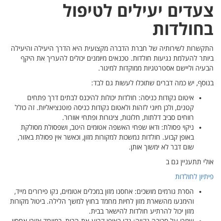
 והיעילה
ת היקף
תחים
 זה כולל
מסולקת
 באזור,
רים מייד,
ול מקורות