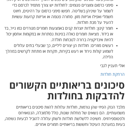
סם כדי
חיווט
עשויות
מו נייר, בד
אחסון יכול
לולים
שים במהלך
רים
תיים
וס
יות נשימה,