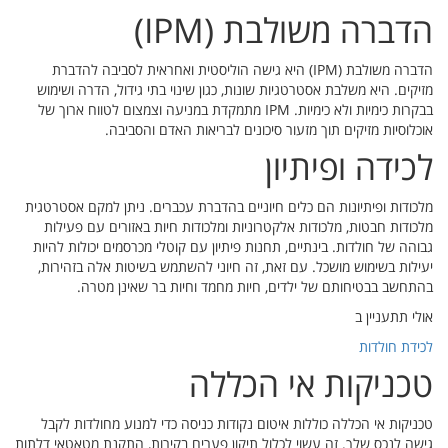
להדברת
 ושימוש
טווח ארוך של
 אסטרטגית
פעילות
ות להיות
הירות,
ת לקבל
אטאי דלתות