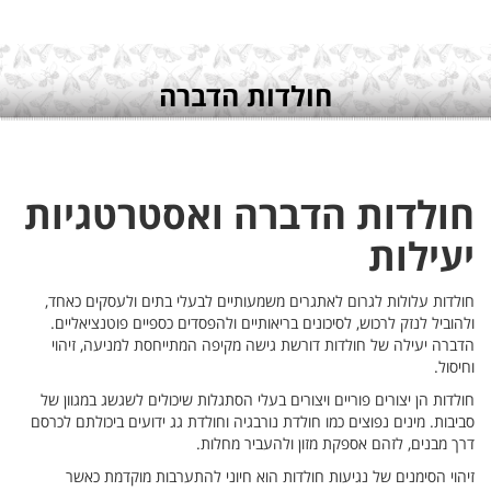
יות
 כאחד,
אליים.
זיהוי
גוון של
לתם לכרסם
אשר