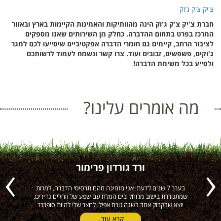
צ'יק צ'ק ג'וק
חברת צ'יק צ'ק ג'וק הינה מהוותיקות והאמינות הקיימות בארץ ובאזור
המרכז בפרט בתחום ההדברה. כחלק מן השירותים שאנו מספקים
לציבור הרחב, קיימים גם חומרי הדברה אפקטיביים שיסייעו לכם למגר
ג'וקים, פשפשים, זבובים ועוד. צרו קשר ונשמח לעמוד לרשותכם
ולסייע בכל משימת הדברה!
מה אומרים עלינו?
ורד גורדון פרימור
ה
בערך 7 שנים לדעתי אני מזמינה מהם תרסיסי הדברה, למרות
הי
Previous
Next
שמתגוררת בישוב מרוחק בים המלח עם שפע של זוחלים נדירים,
יוצא שבקבוק אחד בשנה גורם אפילו לחצר שלי להיות סופררר
קרא עוד..