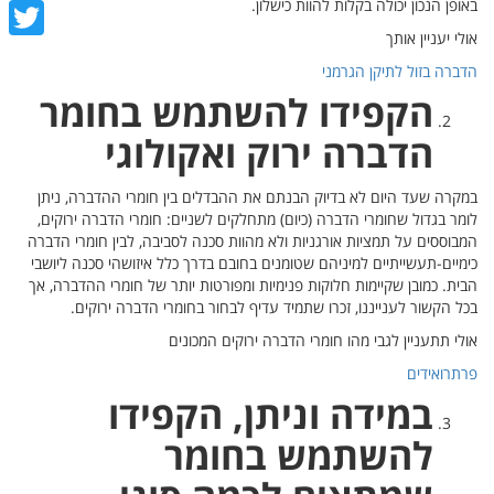
באופן הנכון יכולה בקלות להוות כישלון.
cebook
אולי יעניין אותך
witter
הדברה בזול לתיקן הגרמני
הקפידו להשתמש בחומר
הדברה ירוק ואקולוגי
במקרה שעד היום לא בדיוק הבנתם את ההבדלים בין חומרי ההדברה, ניתן
לומר בגדול שחומרי הדברה (כיום) מתחלקים לשניים: חומרי הדברה ירוקים,
המבוססים על תמציות אורגניות ולא מהוות סכנה לסביבה, לבין חומרי הדברה
כימיים-תעשייתיים למיניהם שטומנים בחובם בדרך כלל איזושהי סכנה ליושבי
הבית. כמובן שקיימות חלוקות פנימיות ומפורטות יותר של חומרי ההדברה, אך
בכל הקשור לענייננו, זכרו שתמיד עדיף לבחור בחומרי הדברה ירוקים.
אולי תתעניין לגבי מהו חומרי הדברה ירוקים המכונים
פרתרואידים
במידה וניתן, הקפידו
להשתמש בחומר