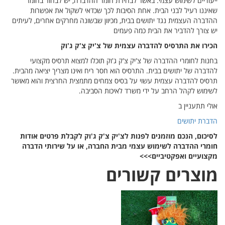
ייעודיים לשימוש עצמי. באשר לבחירת חומר ההדברה, יש לבחור בחומר
שאיננו רעיל לבני הבית. אחת הסיבות לכך שכדאי לשקול את אפשרות
ההדברה העצמית נגד יתושים בבית, מכיוון שבשונה מחרקים אחרים, לעיתים
יש צורך להדביר את הבית כמה פעמים
הכירו את התרסיס להדברה עצמית של צ'יק צ'ק ג'וק
בחנות לחומרי ההדברה של צ'יק צ'ק ג'וק תוכלו למצוא תרסיס מקצועי
להדברה של יתושים בבית. התרסיס הוא חסר ריח ואינו מצריך יציאה מהבית.
תרסיס להדברה עצמית עשוי על בסיס צמחים מתמצית החרצית והוא מאושר
לשימוש לקהל הרחב על ידי משרד לאיכות הסביבה.
אולי תתעניין ב
הדברת יתושים
לסיכום, הנכם מוזמנים לפנות לצ'יק צ'ק ג'וק לקבלת פרטים אודות
חומרי ההדברה לשימוש עצמי מבית החברה, או על שירותי הדברה
מקצועיים ואפקטיביים>>>
מוצרים קשורים