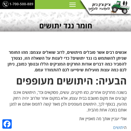
1-700-500-889
חומר נגד יתושים
אנשים רבים אשר סובלים מיתושים, לרוב שואלים עצמם: מהו החומר
שניתן להשתמש בו נגד יתושים? כדי לענות על השאלה הזו, נצטרך
להסביר כמה דברים אודות החרקים המציקים הללו ובנוסך כמובן, ניתן
לכם כמה עצות מועילות שיסייעו לכם להתמודד עמם.
הבעיה: היתושים מעופפים
בשונה מחרקים אחרים, כמו תיקנים, עשים, פסוקאים וכד', היתושים אינם
קובעים את מקום מושבם בבית עצמו, אלא במקום אחר שלרוב יהיה רחוק
מהעין. בנוסף לכך, היתושים מעופפים ולכן מאוד קשה לתפוס אותם או למגן
אותם במכה אחת מהבית.
אולי יעניין אותך מה מאפיין את
ה
יתושים