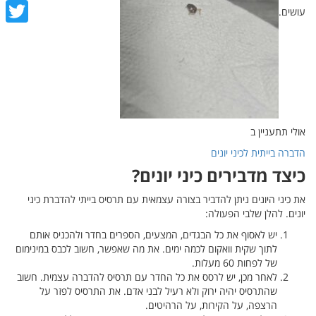
cebook
עושים.
witter
אולי תתעניין ב
הדברה בייתית לכיני יונים
כיצד מדבירים כיני יונים?
את כיני היונים ניתן להדביר בצורה עצמאית עם תרסיס בייתי להדברת כיני
יונים. להלן שלבי הפעולה:
יש לאסוף את כל הבגדים, המצעים, הספרים בחדר ולהכניס אותם
לתוך שקית וואקום לכמה ימים. את מה שאפשר, חשוב לכבס במינימום
של לפחות 60 מעלות.
לאחר מכן, יש לרסס את כל החדר עם תרסיס להדברה עצמית. חשוב
שהתרסיס יהיה ירוק ולא רעיל לבני אדם. את התרסיס לפזר על
הרצפה, על הקירות, על הרהיטים.