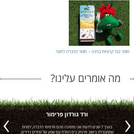
חומר נגד קרציות בגינה – חומר הדברה לחצר
מה אומרים עלינו?
ורד גורדון פרימור
ה
בערך 7 שנים לדעתי אני מזמינה מהם תרסיסי הדברה, למרות
הי
Previous
Next
שמתגוררת בישוב מרוחק בים המלח עם שפע של זוחלים נדירים,