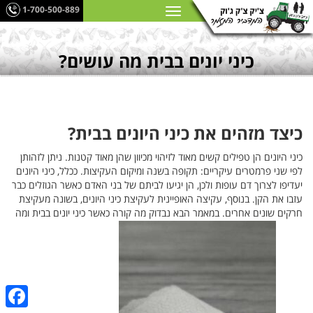
1-700-500-889
כיני יונים בבית מה עושים?
כיצד מזהים את כיני היונים בבית?
כיני היונים הן טפילים קשים מאוד לזיהוי מכיוון שהן מאוד קטנות. ניתן לזהותן
לפי שני פרמטרים עיקריים: תקופה בשנה ומיקום העקיצות. ככלל, כיני היונים
יעדיפו לצרוך דם עופות ולכן, הן יגיעו לביתם של בני האדם כאשר הגוזלים כבר
עזבו את הקן. בנוסף, עקיצה האופיינית לעקיצת כיני היונים, בשונה מעקיצת
חרקים שונים אחרים. במאמר הבא נבדוק מה קורה כאשר כיני יונים בבית ומה