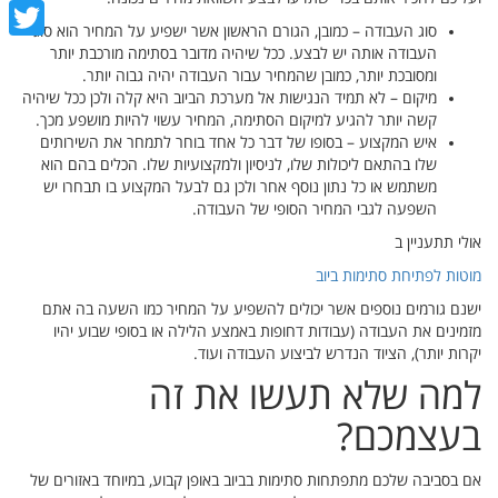
cebook
סוג העבודה – כמובן, הגורם הראשון אשר ישפיע על המחיר הוא סוג
witter
העבודה אותה יש לבצע. ככל שיהיה מדובר בסתימה מורכבת יותר
ומסובכת יותר, כמובן שהמחיר עבור העבודה יהיה גבוה יותר.
מיקום – לא תמיד הנגישות אל מערכת הביוב היא קלה ולכן ככל שיהיה
קשה יותר להגיע למיקום הסתימה, המחיר עשוי להיות מושפע מכך.
איש המקצוע – בסופו של דבר כל אחד בוחר לתמחר את השירותים
שלו בהתאם ליכולות שלו, לניסיון ולמקצועיות שלו. הכלים בהם הוא
משתמש או כל נתון נוסף אחר ולכן גם לבעל המקצוע בו תבחרו יש
השפעה לגבי המחיר הסופי של העבודה.
אולי תתעניין ב
מוטות לפתיחת סתימות ביוב
ישנם גורמים נוספים אשר יכולים להשפיע על המחיר כמו השעה בה אתם
מזמינים את העבודה (עבודות דחופות באמצע הלילה או בסופי שבוע יהיו
יקרות יותר), הציוד הנדרש לביצוע העבודה ועוד.
למה שלא תעשו את זה
בעצמכם?
אם בסביבה שלכם מתפתחות סתימות בביוב באופן קבוע, במיוחד באזורים של