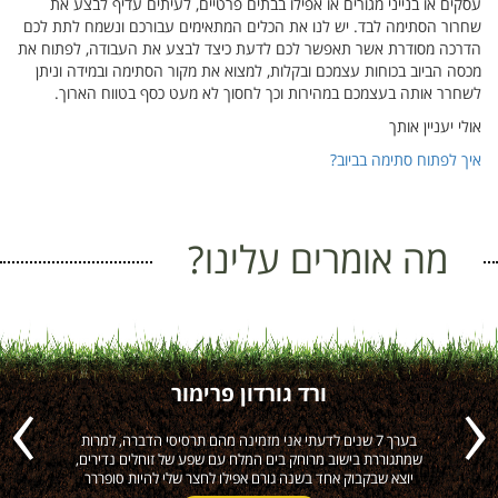
עסקים או בנייני מגורים או אפילו בבתים פרטיים, לעיתים עדיף לבצע את
שחרור הסתימה לבד. יש לנו את הכלים המתאימים עבורכם ונשמח לתת לכם
הדרכה מסודרת אשר תאפשר לכם לדעת כיצד לבצע את העבודה, לפתוח את
מכסה הביוב בכוחות עצמכם ובקלות, למצוא את מקור הסתימה ובמידה וניתן
לשחרר אותה בעצמכם במהירות וכך לחסוך לא מעט כסף בטווח הארוך.
אולי יעניין אותך
איך לפתוח סתימה בביוב?
מה אומרים עלינו?
ורד גורדון פרימור
ה
בערך 7 שנים לדעתי אני מזמינה מהם תרסיסי הדברה, למרות
הי
Previous
Next
שמתגוררת בישוב מרוחק בים המלח עם שפע של זוחלים נדירים,
יוצא שבקבוק אחד בשנה גורם אפילו לחצר שלי להיות סופררר