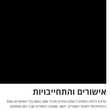
רים ועומד
 משתמש