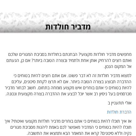
רים שלכם
כן, הגעתם
ים כי
 עליכם
בחור מדביר
ית ונכונה.
איכותי? איך
 מגורים