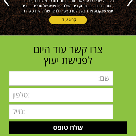
ה
בערך 7 שנים לדעתי אני מזמינה מהם תרסיסי הדברה, למרות
הי
שמתגוררת בישוב מרוחק בים המלח עם שפע של זוחלים נדירים,
יוצא שבקבוק אחד בשנה גורם אפילו לחצר שלי להיות סופררר
קרא עוד..
צרו קשר עוד היום
לפגישת יעוץ