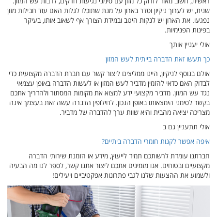
ראשית, חשוב מאוד לזרוק כל מזון עם סימני נגיעות חרקים, לרבות עש המזון.
שנית, יש לערוך ניקיון וסדר בארון על מנת שתוכלו לגלות האם עוד חבילות מזון
נפגעו. את הארון יש לנקות היטב ובמידת הצורך אף לשאוב אותו, בעיקר
בפינות הפנימיות.
אולי יעניין אותך
כך תעשו זאת הדברה בייתית לעש המזון
אולם בנוסף לניקיון, היינו ממליצים ליצור קשר עם חברת הדברה מקצועית כדי
לבדוק האם כדאי להזמין מדביר לעש המזון או לעשות הדברה באופן עצמאי
נגד עש המזון. מדביר מקצועי ידע למצוא את מקומות המסתור ולהדריך אתכם
בקשר לסימני הימצאותו באופן הנכון. לחילופין הדברה עשה זאת בעצמך אינה
מצריכה יציאה מהבית והיא שוות ערך להדברה של מדביר.
אולי תתעניין גם ב
איפה אפשר לקנות חומרי הדברה ביתיים?
חברתנו עומדת לרשותכם תמיד לייעוץ, מידע או הזמנת שירותי הדברה
מקצועיים ובטוחים. אנו מזמינים אתכם ליצור אתנו קשר, לספר לנו מה הבעיה
ולשמוע את ההצעות שלנו לגבי פתרונות אפקטיביים ויעילים!