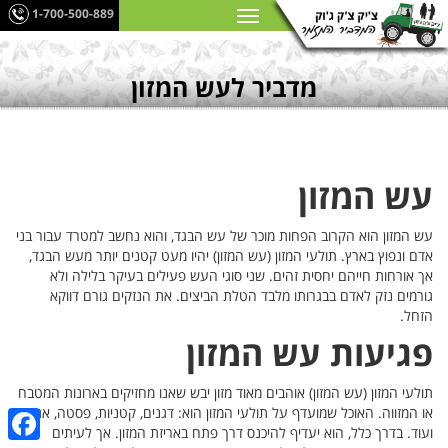
1-700-500-889
מדביר לעש המזון
עש המזון
עש המזון הוא הקרוב הפחות מוכר של עש הבגד, והוא נחשב למטרד עבור בני
אדם ונפוץ בארץ. תולעי המזון (עש המזון) יהיו מעט קטנים יותר מעש הבגד,
אך אורחות חייהם יחסית זהים. שני סוגי העש פעילים בעיקר בלילה ולא
גורמים נזק לאדם בבגרותו מלבד הטלת הביצים. את הנזקים גורם דווקא
הזחל.
פגיעות עש המזון
תולעי המזון (עש המזון) אוהבים מאוד מזון יבש שאנו מחזיקים בארונות המטבח
או המזווה. האוכל שמועדף על תולעי המזון הוא: דגנים, קטניות, פסטה, אגוזים
ועוד. בדרך כלל, הוא יעדיף להיכנס דרך פתח באריזת המזון. אך לעיתים