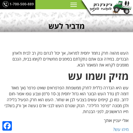
1-700-500-889
מדביר לעש
העש מהווה חרק נחמד יחסית למראה, אך יכול לגרום נזק רב לבית ולארון
הבגדים. במידה וגם אתם נתקלתם בסימנים מחשידים לקיומו בבית, הנכם
מוזמנים לקרוא את המאמר הבא.
מזיק ושמו עש
עש היא הגדרה כללית לחרק ממשפחת הפרפראים שאינו פרפר (אך מאוד
דומה לו) גודל העש הבוגר הוא גדול יחסית (כ-10 ס"מ) וצבע גופו אפור-חום
לרוב. כמו כן, קיימים עשים בצבעי לבן או שחור. העש הוא חרק הפעיל בלילה
ולכן מכונה "פרפר הלילה". הנזק שגורם העש לבני אדם נעשה אך ורק בשלבי
חייו הראשונים, לפני הבגרות.
אולי יעניין אותך
מיהו עש?