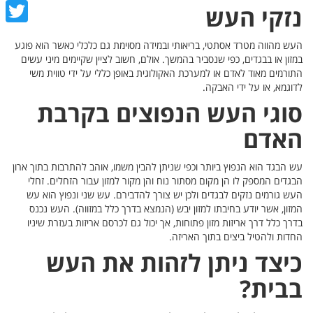
cebook
נזקי העש
witter
העש מהווה מטרד אסתטי, בריאותי ובמידה מסוימת גם כלכלי כאשר הוא פוגע
במזון או בבגדים, כפי שנסביר בהמשך. אולם, חשוב לציין שקיימים מיני עשים
התורמים מאוד לאדם או למערכת האקולוגית באופן כללי על ידי טווית משי
לדוגמא, או על ידי האבקה.
סוגי העש הנפוצים בקרבת
האדם
עש הבגד הוא הנפוץ ביותר וכפי שניתן להבין משמו, אוהב להתרבות בתוך ארון
הבגדים המספק לו הן מקום מסתור נוח והן מקור למזון עבור הזחלים. זחלי
העש גורמים נזקים לבגדים ולכן יש צורך להדבירם. עש שני ונפוץ הוא עש
המזון, אשר יודע בחיבתו למזון יבש (הנמצא בדרך כלל במזווה). העש נכנס
בדרך כלל דרך אריזות מזון פתוחות, אך יכול גם לכרסם אריזות בעזרת שיניו
החדות ולהטיל ביצים בתוך האריזה.
כיצד ניתן לזהות את העש
בבית?