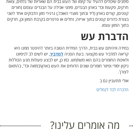
סימנים שיכולים להעיד על קיומו של העש בבית הם שאריות של גלמים, צואת
חרקים, פקעות וכד' בארון הבגדים, סימני אכילה על הבגדים עצמם (חורים
קטנים), קורים בארון (ליד ובתוך מוצרי האוכל,) גרגירי מזון הדבוקים אחד לשני
בצורת כדורים קטנים בתוך אריזה, זחלים או פרפרים בקרבת המזון וכן, חרקים
בתוך המזון עצמו.
הדברת עש
במידה וזיהיתם עש בבית, הדרך המידית הטובה ביותר להיפטר ממנו היא
קריאה למדביר עש מקצועי. בעת הפניה
למדביר
, יש לשים לב לניסיונו
ולאיכות החומרים בהם הוא משתמש. כמו כן, יש לבצע פעולות מנע הכוללות
ניקיון יסודי ופיזור חומרים שונים הדוחים את העש בארון\במזווה וכד', בהתאם
לצורך.
אולי תתעניין גם ב
הדברה לבד לנמלים
מה אומרים עלינו?