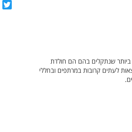
book
tter
ם ביותר שנתקלים בהם הם חולדת
 חולדות נורבגיה הן חופרות ונמצאות לעתים קרובות במרתפים ובחללי
ם.