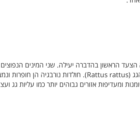
אחד.
הוא הצעד הראשון בהדברה יעילה. שני המינים הנפוצי
נורבגיה (Rattus norvegicus) וחולדת הגג (Rattus rattus).
נות ומעדיפות אזורים גבוהים יותר כמו עליות גג ועצי