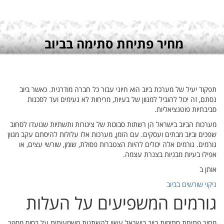
שר ביוב
כנות
עדו לסחוב
 עקב מגוון
צים, או
ת
בסיס מספר