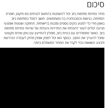
ום, חומרת
 ביוב
וטפת ואמצעי
יחת סתימות
רות מקצועי
ודה הנדרשת