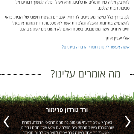
להידבק אליה כמו חתולים או כלבים, והיא אפילו יכולה למשוך דבורים אל
סביבת הבית שלכם.
לכן, בדרך כלל כאשר מעוניינים להרחיק עכברים משטח חיצוני של הבית, כדאי
להשתמש בתחנות האכלה ומלכודות אשר לא מסכנות חיות מחמד או בעלי
חיים אחרים אשר מסתובבים בשטח ואתם לא מעוניינים לפגוע בהם.
אולי יעניין אותך
איפה אפשר לקנות חומרי הדברה בייתיים?
מה אומרים עלינו?
ורד גורדון פרימור
ה
בערך 7 שנים לדעתי אני מזמינה מהם תרסיסי הדברה, למרות
הי
Previous
Next
שמתגוררת בישוב מרוחק בים המלח עם שפע של זוחלים נדירים,
יוצא שבקבוק אחד בשנה גורם אפילו לחצר שלי להיות סופררר