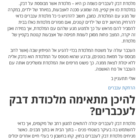
מלכודת דבק לעכברים כשמה כן היא – מלכודת אשר מבוססת על דבק.
במלכודת כזו אין קפיץ, מה שמונע סכנה לאצבעות, במיוחד של ילדים, במקרה
של מגע עם המלכודת. כמובן, חשוב להדגיש כי כל מלכודת עכברים כדאי
להרחיק מהישג ידם של ילדים קטנים, ואם מפזרים מלכודות כאלו בבית
להסביר להם מראש על כך ולמנוע מגע שלהם עם המלכודת, אך במידה ואכן
זה יקרה, המצב פחות מסוכן לעומת תפיסה של אצבעות קטנות בקפיץ של
מלכודת.
העכבר עולה על משטח המלכודת בכדי להגיע אל הפיתיון שבה (אשר לרוב
מבוסס על חמאת בוטנים), וברגע שהוא מטפס על המלכודת הוא נדבק אליה
ללא יכולת לצאת ממנה. כך פשוט מרימים את המלכודת ומשליכים אותה עם
העכבר אל פח האשפה.
אולי תתעניין ב
הרחקת עכברים
להיכן מתאימה מלכודת דבק
לעכברים?
מלכודת דבק לעכברים יכולה להתאים למגוון רחב של מיקומים, אך כדאי
להשתמש בה בעיקר בשטחי פנים – בתוך הבית או בתוך מבנים. כאשר
מניחים מלכודת דבק לעכברים בחוץ, קחו בחשבון כי בעלי חיים אחרים יכולים