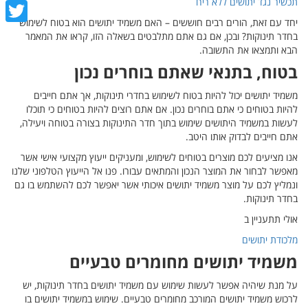
תכשיר נגד יתושים ללא ריח
cebook
יחד עם זאת, הורים רבים חוששים – האם משמיד יתושים הוא בטוח לשימוש
witter
בחדר תינוקות? ובכן, אם גם אתם מתלבטים בשאלה הזו, קראו את המאמר
הבא ותמצאו את התשובה.
בטוח, בתנאי שאתם בוחרים נכון
משמיד יתושים יכול להיות בטוח לשימוש בחדרי תינוקות, אך אתם חייבים
להיות בטוחים כי אתם בוחרים נכון. אם אתם רוצים להיות בטוחים כי תוכלו
לעשות במשמיד היתושים שימוש בתוך חדר התינוקות בצורה בטוחה ויעילה,
אתם חייבים לבדוק אותו היטב.
אנו מציעים לכם מוצרים בטוחים לשימוש, ומעניקים ייעוץ מקצועי אישי אשר
מאפשר לבחור את המוצר הנכון והמתאים עבורו. פנו אל הייעוץ הטלפוני שלנו
ונמליץ לכם על מוצר משמיד יתושים איכותי אשר יאפשר לכם להשתמש בו גם
בחדר תינוקות.
אולי תתעניין ב
מלכודת יתושים
משמיד יתושים מחומרים טבעיים
על מנת שיהיה אפשר לעשות שימוש עם משמיד יתושים בחדר תינוקות, יש
לרכוש משמיד יתושים המורכב מחומרים טבעיים. שימוש במשמיד יתושים בו