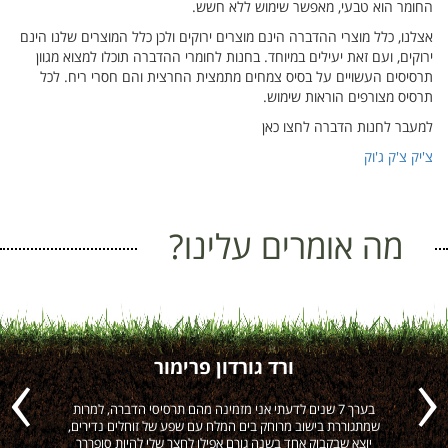
החומר הוא טבעי, מאפשר שימוש ללא חשש.
אצלנו, כלל מוצרי ההדברה הינם מוצרים ירוקים ולכן כלל המוצרים שלנו הינם
ירוקים, ועם זאת יעילים במיוחד. בחנות לחומרי ההדברה תוכלו למצוא מגוון
תרסיסים העשויים על בסיס צמחים מתמצית החרצית והם חסרי ריח. לכל
תרסיס מצורפים הוראות שימוש.
למעבר לחנות הדברה לחצו כאן
צ'יק צ'ק ג'וק
מה אומרים עלינו?
ורד גורדון פרימור
ה
בערך 7 שנים לדעתי אני מזמינה מהם תרסיסי הדברה, למרות
הי
Previous
Next
שמתגוררת בישוב מרוחק בים המלח עם שפע של זוחלים נדירים,
יוצא שבקבוק אחד בשנה גורם אפילו לחצר שלי להיות סופררר