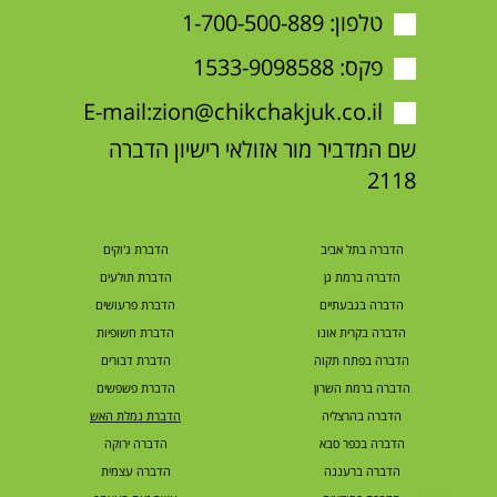
טלפון:
1-700-500-889
פקס: 1533-9098588
E-mail:
zion@chikchakjuk.co.il
שם המדביר מור אזולאי רישיון הדברה
2118
הדברה בתל אביב
הדברת ג'וקים
הדברה ברמת גן
הדברת תולעים
הדברה בגבעתיים
הדברת פרעושים
הדברה בקרית אונו
הדברת חשופיות
הדברה בפתח תקוה
הדברת דבורים
הדברה ברמת השרון
הדברת פשפשים
הדברה בהרצליה
הדברת נמלת האש
הדברה בכפר סבא
הדברה ירוקה
הדברה ברעננה
הדברה עצמית