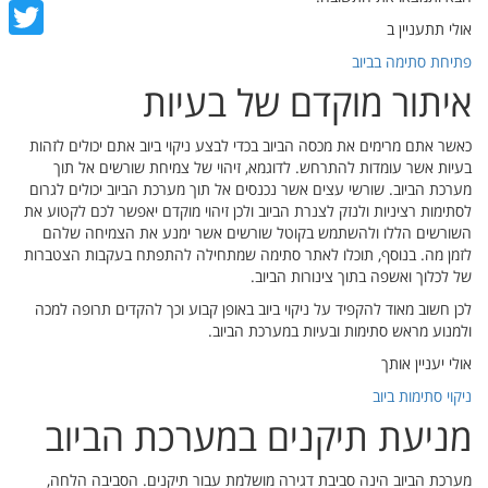
cebook
אולי תתעניין ב
witter
פתיחת סתימה בביוב
איתור מוקדם של בעיות
כאשר אתם מרימים את מכסה הביוב בכדי לבצע ניקוי ביוב אתם יכולים לזהות
בעיות אשר עומדות להתרחש. לדוגמא, זיהוי של צמיחת שורשים אל תוך
מערכת הביוב. שורשי עצים אשר נכנסים אל תוך מערכת הביוב יכולים לגרום
לסתימות רציניות ולנזק לצנרת הביוב ולכן זיהוי מוקדם יאפשר לכם לקטוע את
השורשים הללו ולהשתמש בקוטל שורשים אשר ימנע את הצמיחה שלהם
לזמן מה. בנוסף, תוכלו לאתר סתימה שמתחילה להתפתח בעקבות הצטברות
של לכלוך ואשפה בתוך צינורות הביוב.
לכן חשוב מאוד להקפיד על ניקוי ביוב באופן קבוע וכך להקדים תרופה למכה
ולמנוע מראש סתימות ובעיות במערכת הביוב.
אולי יעניין אותך
ניקוי סתימות ביוב
מניעת תיקנים במערכת הביוב
מערכת הביוב הינה סביבת דגירה מושלמת עבור תיקנים. הסביבה הלחה,