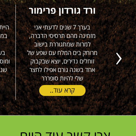
ת ים
ורד גורדון פרימור
י סבלנו
בערך 7 שנים לדעתי אני
היית
זמן של
מזמינה מהם תרסיסי הדברה,
במט
נים (!), במהלך
למרות שמתגוררת בישוב
 דירות
מרוחק בים המלח עם שפע של
בש
Next
א למעלה
זוחלים נדירים, יוצא שבקבוק
 הג'וקים
אחד בשנה גורם אפילו לחצר
שנר
שלי להיות סופררר
קרא עוד..