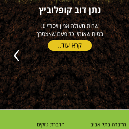
נתן דוב קופלוביץ
דו
שרות מעולה אמין ויסודי !!!
משתמש מז
בטוח שאזמין כל פעם שאצטרך
(חיצוני ו
תמורה מצ
קרא עוד..
ישר
Previous
הדברה בתל אביב
הדברת ג'וקים