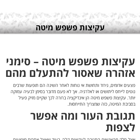
מני
מהם
 שרבים
ה עמוקה
עיל
פיעים