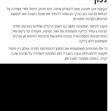
ושמירה על
תחושת
חזרת
יסודי,
רנים
ן טיפול
 שינה