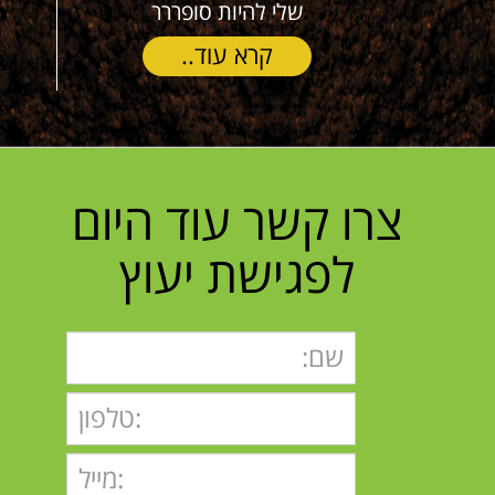
להיות סופררר
יאומן קרה,
רא עוד..
קרא עוד..
צרו קשר עוד היום
לפגישת יעוץ