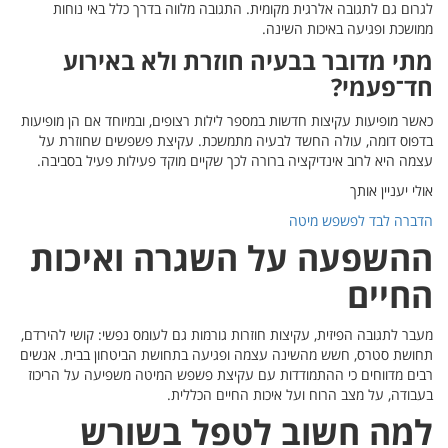
וחות
ע
ן מופיעות
זרת על
בסביבה.
ות
י להירדם,
ית. אנשים
ל הריכוז