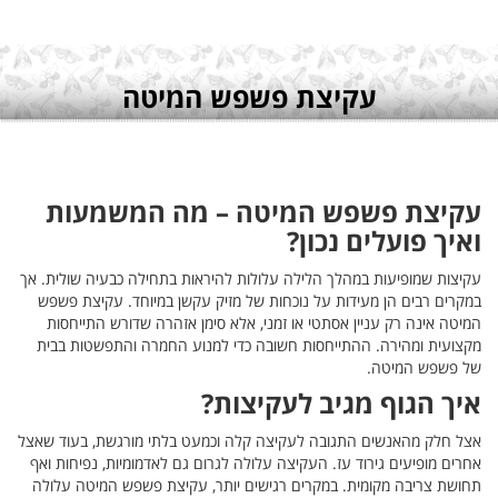
ות
שולית. אך
צת פשפש
ייחסות
ות בבית
בעוד שאצל
יחות ואף
ה עלולה