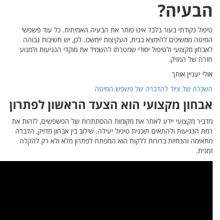
פשפשי
גבוהה
ולמנוע
פתרון
לזהות את
ק, הדברה
 להקלה