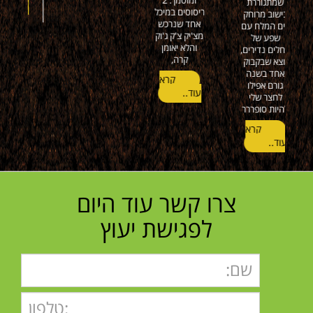
נהדר ישר כח
וכל הכבוד
קרא
עוד..