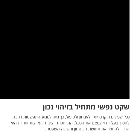
 רחבה,
רות היא