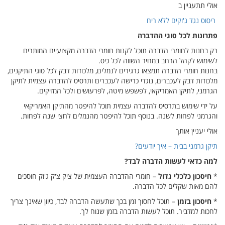
ותרים
י התיקנים,
מית לתיקן
.
ריקאי
לפחות.
 חוסכים
אינך צריך