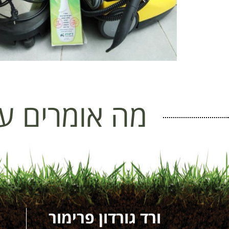
מה אומרים על
ת ים
ורד גורדון פרימור