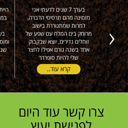
 סבלנו
בערך 7 שנים לדעתי אני
הייתה
מן של
מזמינה מהם תרסיסי הדברה,
במטב
ים (!), במהלך
למרות שמתגוררת בישוב
ע
דירות
מרוחק בים המלח עם שפע של
בשפ
Next
 למעלה
זוחלים נדירים, יוצא שבקבוק
 הג'וקים
אחד בשנה גורם אפילו לחצר
שנרכ
שלי להיות סופררר
קרא עוד..
צרו קשר עוד היום
לפגישת יעוץ