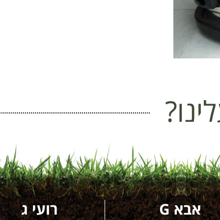
ינו?
אבא G
רועי ג