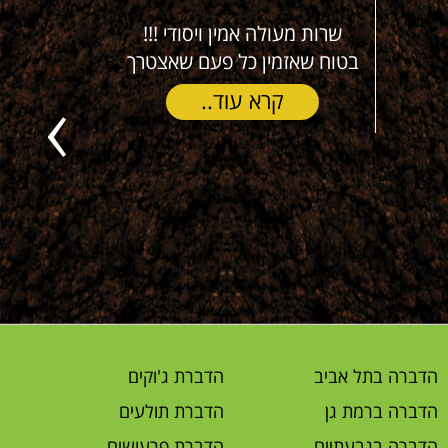
שרות מעולה אמין ויסודי !!!
משתמש מזה
בטוח שאזמין כל פעם שאצטרך
(חיצוני ופ
תמורה מצו
קרא עוד..
ישר 
Previous
ק
הדברה בתל אביב
הדברת ג'וקים
הדברה ברמת גן
הדברת תולעים
הדברה בגבעתיים
הדברת פרעושים