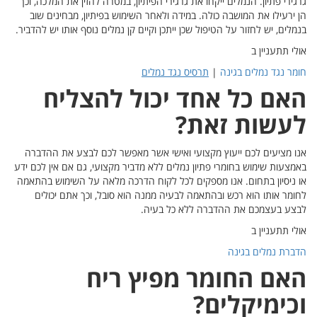
מלכה, וכך
ים שוב
יש להדביר.
ח
 ההדברה
ין לכם ידע
ש בהתאמה
כולים