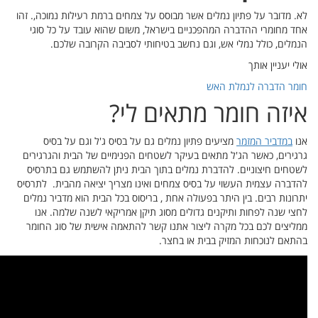
וכה,. זהו
ל סוגי
.
סיס
גרגירים
בתרסיס
. לתרסיס
יר נמלים
. אנו
 החומר