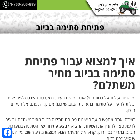
1-700-500-889
פתיחת סתימה בביוב
איך למצוא עבור פתיחת
סתימה בביוב מחיר
משתלם?
מי הביוב עולים על גדותיהם? אתם מזהים בעיות במערכת האינסטלציה אשר
יכולות להעיד על סתימה במערכת הביוב שלכם? אם כן, הגעתם אל המקום
הנכון.
במידה ואתם מחפשים עבור שירות פתיחת סתימה בביוב מחיר משתלם, ורוצים
לדעת כיצד להזמין את השירות הזה, או לבצע פתיחה של הסתימה במערכת
הביוב, במחיר נכון והוגן, קראו את המאמר הבא ותמצאו מידע חשוב על הנושא
שיסייע לכם רבות.