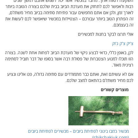
השקעה לטווח ארוך. מדובר במכשיר אשר יכול לשמש אתכם למשך שנים
רבות ולאפשר לכם לתחזק את מערכת הביוב בבית שלכם בצורה הטובה ביותר
לאורך זמן, ולכן אם אתם מחפשים עבור פתיחת סתימה בביוב מחיר משתלם,
זה הפתרון הטוב ביותר עבורכם – הצטיידות במכשיר שיאפשר לכם לעשות את
זה בעצמכם.
אולי תרצו לבקר בחנות למכשירים
צ'יק צ'ק ג'וק
לכן, באופן כללי, כדאי לבצע ניקוי של מערכת הביוב לפחות אחת לשנה. בצורה
הזו תוכלו למנוע הצטברות של פסולת רבה אשר בסופו של דבר תוביל לסתימה
רצינית מאוד.
אם לא עשיתם זאת, ואתם כבר מתמודדים עם סתימה גדולה, פנו אלינו ונציע
לכם מחיר משתלם בהתאם למצב שלכם.
מוצרים קשורים
מכשיר ג’מבו בינוני לפתיחת ביובים – מכשירים לפתיחת ביובים
(chikchakjuk.com)