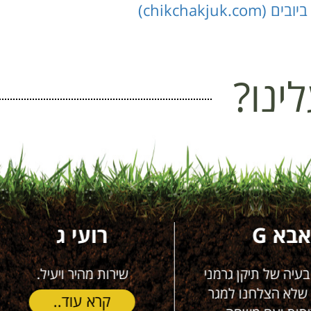
chikchakj)
ינו?
רועי ג
נתן דוב קופלוב
שירות מהיר ויעיל.
שרות מעולה אמין ויסודי !
בטוח שאזמין כל פעם שאצ
קרא עוד..