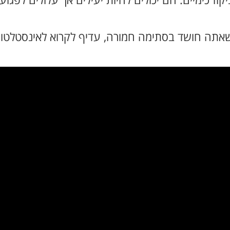
יקוז כימיים. הם יכולים להיות יעילים אך עלולים לפ
תה חושד בסתימה חמורה, עדיף לקרוא לאינסטלטור 