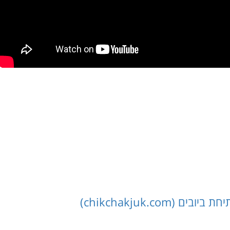
chikchakjuk.co)