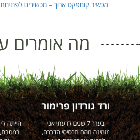
מכשיר קומפקט ארוך – מכשירים לפתיחת ביובים (uk.com
מה אומרים על
רימור
אבא G
דעתי אני
הייתה לי בעיה של תיקן גרמני
 הדברה,
במטבח, שלא הצלחנו למגר