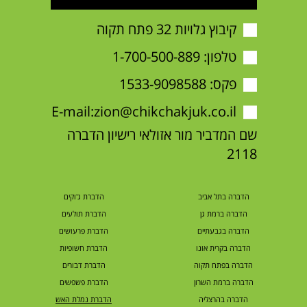
קיבוץ גלויות 32 פתח תקוה
טלפון:
1-700-500-889
פקס: 1533-9098588
E-mail:
zion@chikchakjuk.co.il
שם המדביר מור אזולאי רישיון הדברה
2118
הדברה בתל אביב
הדברת ג'וקים
הדברה ברמת גן
הדברת תולעים
הדברה בגבעתיים
הדברת פרעושים
הדברה בקרית אונו
הדברת חשופיות
הדברה בפתח תקוה
הדברת דבורים
הדברה ברמת השרון
הדברת פשפשים
הדברה בהרצליה
הדברת נמלת האש