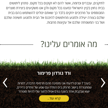
לתיקנים, עכברים וכדומה, אשר להם לא זקוקים בכל מקום. פתרון ליתושים
בבית נחוץ בקיץ הישראלי כמעט בכל מקום ולכן אנו משקיעים ביצירת מוצרים
המבוססים על מרכיבים ירוקים בלבד כך שאתם יכולים להשתמש בהם בבית
שלכם בצורה יעילה ולמנוע מהיתושים להיכנס אל הבית ולמנוע חשיפה שלכם
ושל בני המשפחה שלכם אל עקיצות מרובות.
מה אומרים עלינו?
ורד גורדון פרימור
ה
בערך 7 שנים לדעתי אני מזמינה מהם תרסיסי הדברה, למרות
הי
Previous
Next
שמתגוררת בישוב מרוחק בים המלח עם שפע של זוחלים נדירים,
יוצא שבקבוק אחד בשנה גורם אפילו לחצר שלי להיות סופררר
קרא עוד..