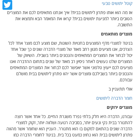
cebook
קוטל יתושים טבעי
אז מה הוא אותו פתרון ליתושים בבית? איך אנחנו מתאימים לכם את המוצרים
witter
הטובים ביותר למניעת יתושים בבית? קראו את המאמר הבא ותמצאו את
התשובה.
מוצרים מותאמים
בניגוד למוצרי מדף המוצעים בחנויות השונות, שם מוצע לכם מוצר אחד לכל
הצרכים, אנו מציעים מגוון רחב מאוד של מוצרי הדברה שונים כך שכל אחד
יכול לבחור את המוצרים המתאימים והנכונים ביותר בשבילו. השיווק של
המוצרים שלנו נעשים לאחר ניסיון רב מאוד של שנים בתחום ההדברה ואנו
מציעים לכם ייעוץ טלפוני אשר יאפשר לכם לבחור את המוצרים המתאימים
והנכונים ביותר בשבילכם ומוצרים אשר יהוו פתרון ליתושים בבית מושלם
עבורכם.
אולי תתעניין ב
חומר הדברה ליתושים
מוצרים ירוקים
עבורנו, הדברה היא חלק בלתי נפרד משגרת החיים. כל אחד אשר רוצה
להתגורר בבית נקי ונעים יותר, בסביבה רגועה ושלווה יותר, זקוק למוצרי
הדברה שונים בהתאם למקום בו הוא מתגורר. העניין הוא שחומר אשר מהווה
פתרון ליתושים בבית הוא נחוץ כמעט בכל בית. בניגוד לחומרי הדברה כמו