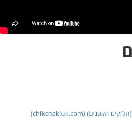
ם
נים) (chikchakjuk.com)