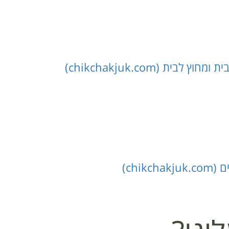
ית (chikchakjuk.com)
chi)