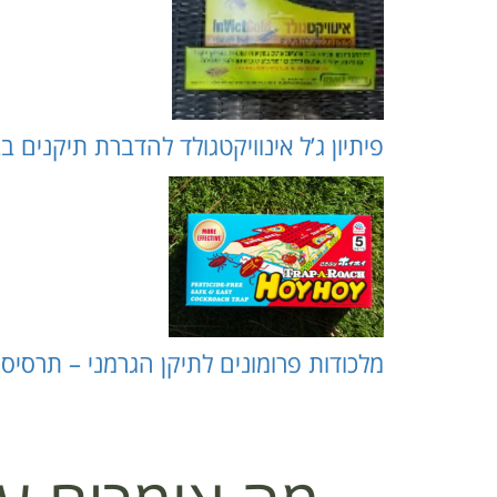
פיתיון ג’ל אינוויקטגולד להדברת תיקנים בבית ומחוץ לב
מלכודות פרומונים לתיקן הגרמני – תרסיסים (kchakjuk.com