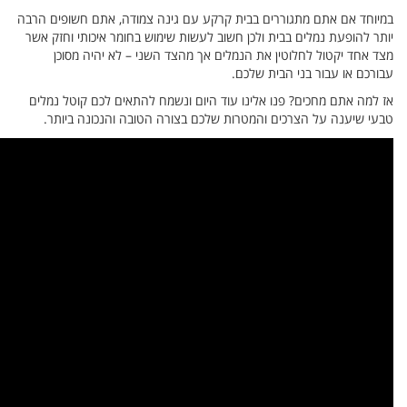
ופים הרבה
וחזק אשר
וכן
ל נמלים
יותר.