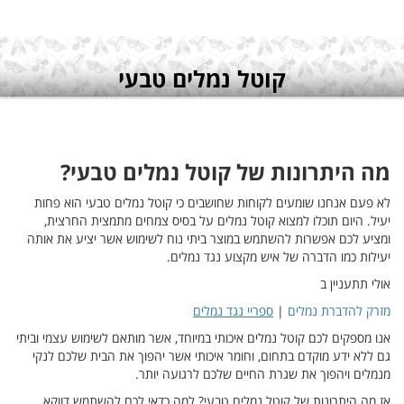
?
א פחות
רצית,
את אותה
עצמי וביתי
כם לנקי
דווקא